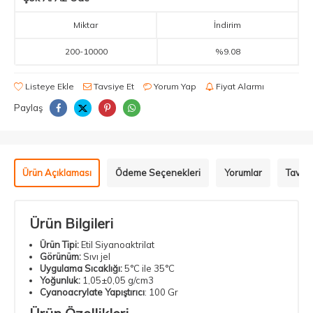
Miktar
İndirim
200
-
10000
%9.08
Listeye Ekle
Tavsiye Et
Yorum Yap
Fiyat Alarmı
Paylaş
Ürün Açıklaması
Ödeme Seçenekleri
Yorumlar
Tavsiy
Ürün Bilgileri
Ürün Tipi:
Etil Siyanoaktrilat
Görünüm:
Sıvı jel
Uygulama Sıcaklığı:
5°C ile 35°C
Yoğunluk:
1,05±0,05 g/cm3
Cyanoacrylate Yapıştırıcı
: 100 Gr