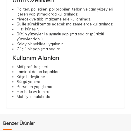
Ürün Özellikleri
Politen, polietilen, polipropilen, teflon ve cam yüzeyleri
içeren yapıştırmalarda kullanılmaz.
Yiyecek ve tıbbi malzemelerle kullanılmaz.
Su ile sürekli temas edecek malzemelerde kullanılmaz.
Hızlı kürleşir.
Bütün yüzeyler ile uyumlu yapışma sağlar (pürüzlü
yüzeyler dahil)
Kolay bir şekilde uygulanır.
Güçlü bir yapışma sağlar.
Kullanım Alanları
Mdf profil köşeleri
Laminat dolap kapakları
Köşe birleştirme
Sürgü yapımı
Porselen yapıştırma
Her türlü ev tamiratı
Mobilya imalatında
Benzer Ürünler