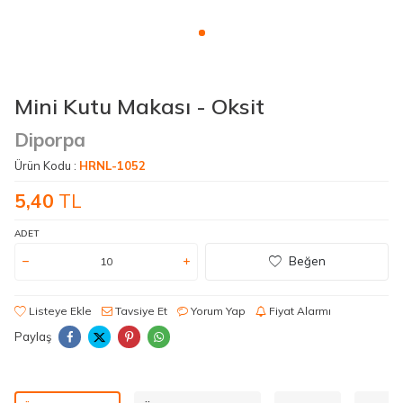
Mini Kutu Makası - Oksit
Diporpa
Ürün Kodu :
HRNL-1052
5,40
TL
ADET
Beğen
Listeye Ekle
Tavsiye Et
Yorum Yap
Fiyat Alarmı
Paylaş