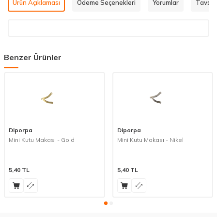
Ürün Açıklaması
Ödeme Seçenekleri
Yorumlar
Tavsiy
Benzer Ürünler
Diporpa
Diporpa
Mini Kutu Makası - Gold
Mini Kutu Makası - Nikel
5,40
TL
5,40
TL