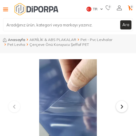
0
0
TR
Ara
Anasayfa
AKRİLİK & ABS PLAKALAR
Pet - Pvc Levhalar
Pet Levha
Çerçeve Önü Koruyucu Şeffaf PET