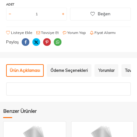
ADET
Beğen
Listeye Ekle
Tavsiye Et
Yorum Yap
Fiyat Alarmı
Paylaş
Ürün Açıklaması
Ödeme Seçenekleri
Yorumlar
Tavsiy
Benzer Ürünler