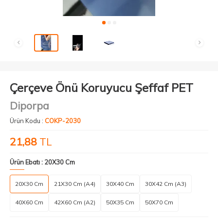
Çerçeve Önü Koruyucu Şeffaf PET
Diporpa
Ürün Kodu :
COKP-2030
21,88
TL
Ürün Ebatı :
20X30 Cm
20X30 Cm
21X30 Cm (A4)
30X40 Cm
30X42 Cm (A3)
40X60 Cm
42X60 Cm (A2)
50X35 Cm
50X70 Cm