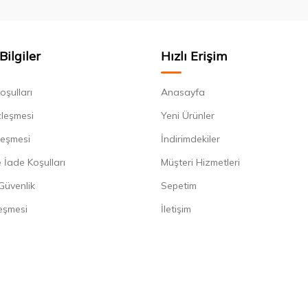
Bilgiler
Hızlı Erişim
oşulları
Anasayfa
zleşmesi
Yeni Ürünler
leşmesi
İndirimdekiler
 İade Koşulları
Müşteri Hizmetleri
 Güvenlik
Sepetim
eşmesi
İletişim