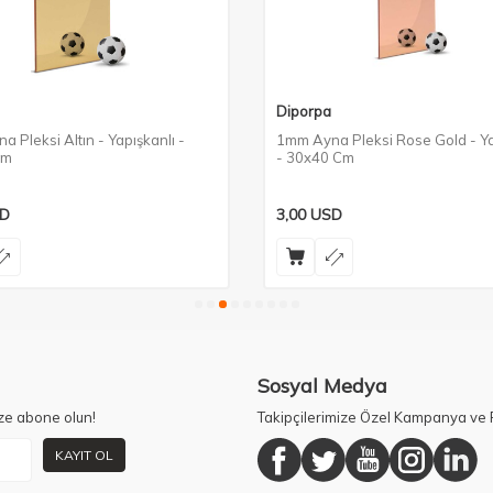
Diporpa
 Pleksi Altın - Yapışkanlı -
1mm Ayna Pleksi Rose Gold - Ya
Cm
- 30x40 Cm
D
3,00
USD
Sosyal Medya
ze abone olun!
Takipçilerimize Özel Kampanya ve F
KAYIT OL