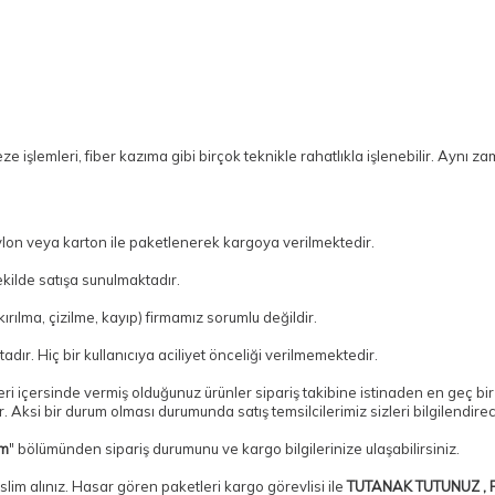
e işlemleri, fiber kazıma gibi birçok teknikle rahatlıkla işlenebilir. Aynı 
ylon veya karton ile paketlenerek kargoya verilmektedir.
kilde satışa sunulmaktadır.
ılma, çizilme, kayıp) firmamız sorumlu değildir.
adır. Hiç bir kullanıcıya aciliyet önceliği verilmemektedir.
tleri içersinde vermiş olduğunuz ürünler sipariş takibine istinaden en geç 
 Aksi bir durum olması durumunda satış temsilcilerimiz sizleri bilgilendirec
im
" bölümünden sipariş durumunu ve kargo bilgilerinize ulaşabilirsiniz.
slim alınız. Hasar gören paketleri kargo görevlisi ile
TUTANAK TUTUNUZ , P