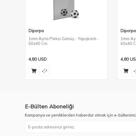
Diporpa
Diporpa
lı -
1mm Ayna Pleksi Gümüş - Yapışkanlı -
1mm Ayna
60x40 Cm
60x40 
4,80
USD
4,80
US
E-Bülten Aboneliği
Kampanya ve yeniliklerden haberdar olmak için e-bültenimi