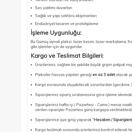
Ses yalıtımı duvarları
Sağlık ve yapı sektörü ekipmanları
Endüstriyel tasarım ve prototipleme
İşleme Uygunluğu:
Bu Gümüş aynalı pleksi; lazer kesim, lazer markalama, frez
gibi işlemler için de uygundur.
Kargo ve Teslimat Bilgileri:
Ürünlerimiz, sağlam bir şekilde büyük gripin patpat na
Pleksiler hassas yapıları gereği
en az 3 adet
olacak şe
Kargo esnasında oluşabilecek sorunlardan (gecikme, kır
Siparişleriniz sipariş sıralamasına göre işleme alınmakt
Siparişleriniz hafta içi ( Pazartesi - Cuma ) mesai saa
verilen siparişler Pazartesi günü kargaya verilmektedir.
Siparişlerinizi üye girişi yaparak "
Hesabım / Siparişler
Kargo teslimatı sırasında ürünlerinizi kontrol ederek te