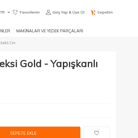
0
0
TR
Favorilerim
Giriş Yap & Üye Ol
Sepetim
ÜNLER
MAKİNALAR VE YEDEK PARÇALARI
 81x61 Cm
ksi Gold - Yapışkanlı
SEPETE EKLE