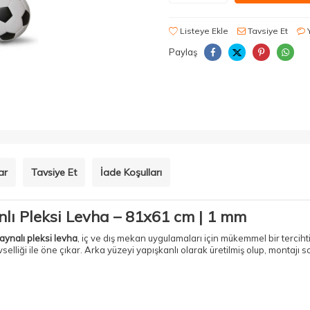
Listeye Ekle
Tavsiye Et
Paylaş
ar
Tavsiye Et
İade Koşulları
nlı Pleksi Levha – 81x61 cm | 1 mm
 aynalı pleksi levha
, iç ve dış mekan uygulamaları için mükemmel bir tercih
elliği ile öne çıkar. Arka yüzeyi yapışkanlı olarak üretilmiş olup, montajı 