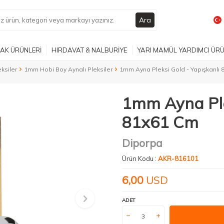
Ara
AK ÜRÜNLERİ
HIRDAVAT & NALBURİYE
YARI MAMÜL YARDIMCI ÜR
ksiler
1mm Hobi Boy Aynalı Pleksiler
1mm Ayna Pleksi Gold - Yapışkanlı
1mm Ayna Ple
81x61 Cm
Diporpa
Ürün Kodu :
AKR-816101
6,00
USD
ADET