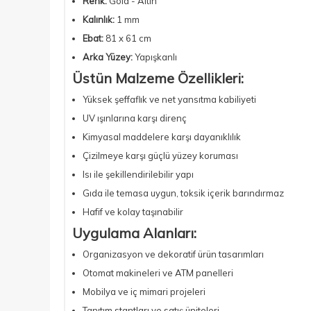
Renk:
Gold - Altın
Kalınlık:
1 mm
Ebat:
81 x 61 cm
Arka Yüzey:
Yapışkanlı
Üstün Malzeme Özellikleri:
Yüksek şeffaflık ve net yansıtma kabiliyeti
UV ışınlarına karşı direnç
Kimyasal maddelere karşı dayanıklılık
Çizilmeye karşı güçlü yüzey koruması
Isı ile şekillendirilebilir yapı
Gıda ile temasa uygun, toksik içerik barındırmaz
Hafif ve kolay taşınabilir
Uygulama Alanları:
Organizasyon ve dekoratif ürün tasarımları
Otomat makineleri ve ATM panelleri
Mobilya ve iç mimari projeleri
Tanıtım stantları ve satış üniteleri