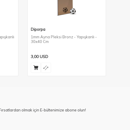
Diporpa
Dipor
pışkanlı
1mm Ayna Pleksi Bronz - Yapışkanlı -
1mm Ay
30x40 Cm
30x40
3,00
USD
3,00
U
ırsatlardan olmak için E-bültenimize abone olun!