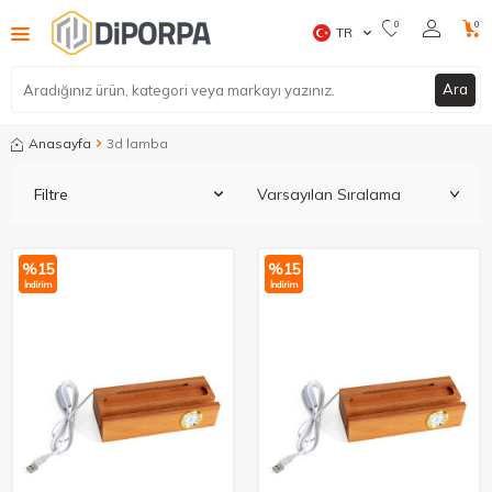
0
0
TR
Ara
Anasayfa
3d lamba
Filtre
%
15
%
15
İndirim
İndirim