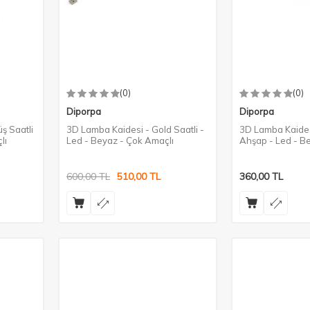
(0)
(0)
Diporpa
Diporpa
ş Saatli
3D Lamba Kaidesi - Gold Saatli -
3D Lamba Kaides
lı
Led - Beyaz - Çok Amaçlı
Ahşap - Led - B
Rengi
600,00
TL
510,00
TL
360,00
TL