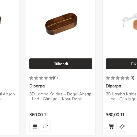
Tükendi
Tük
(0)
(0)
Diporpa
Diporpa
al Ahşap
3D Lamba Kaidesi - Doğal Ahşap
3D Lamba Kaides
k
- Led - Gün Işığı - Koyu Renk
- Led - Gün Işığı
360,00
TL
360,00
TL