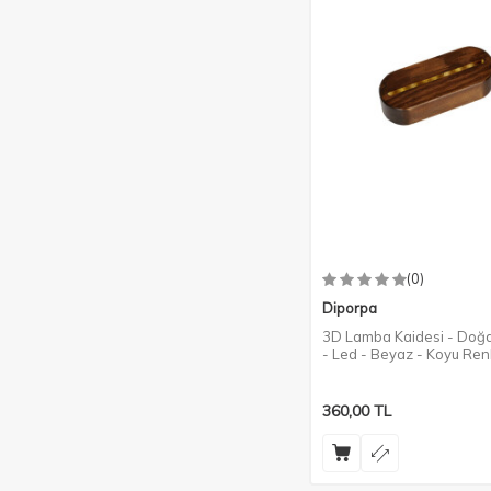
(0)
Diporpa
3D Lamba Kaidesi - Doğ
- Led - Beyaz - Koyu Ren
360,00
TL