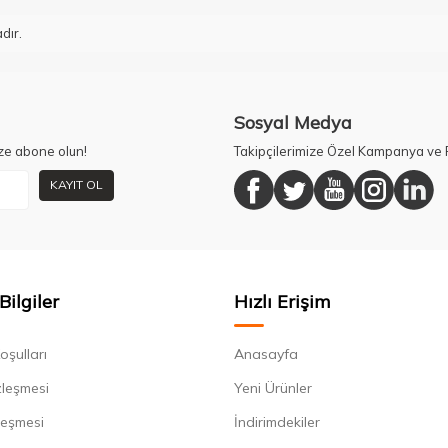
dır.
Sosyal Medya
ze abone olun!
Takipçilerimize Özel Kampanya ve F
KAYIT OL
Bilgiler
Hızlı Erişim
oşulları
Anasayfa
zleşmesi
Yeni Ürünler
leşmesi
İndirimdekiler