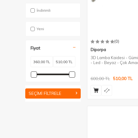
İndirimli
Yeni
(0)
Fiyat
Diporpa
3D Lamba Kaidesi - Gümü
- Led - Beyaz - Çok Amaç
600,00
TL
510,00
TL
SEÇIMI FILTRELE