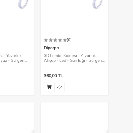
(0)
Diporpa
i - Yuvarlak
3D Lamba Kaidesi - Yuvarlak
eyaz - Gürgen
Ahşap - Led - Gun Işığı - Gürgen
Rengi
360,00
TL