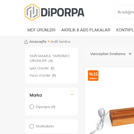
MDF ÜRÜNLERİ
AKRİLİK & ABS PLAKALAR
KONTRPL
Anasayfa
ledli lamba
YARI MAMÜL YARDIMCI
ÜRÜNLER
(8)
Işıklı Ürünler
(8)
%
15
Hazır Ürünler
(8)
İndirim
Marka
Diporpa
(8)
Stoktakiler