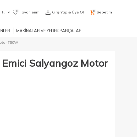
0
0
TR
Favorilerim
Giriş Yap & Üye Ol
Sepetim
ÜNLER
MAKİNALAR VE YEDEK PARÇALARI
otor 750W
Emici Salyangoz Motor