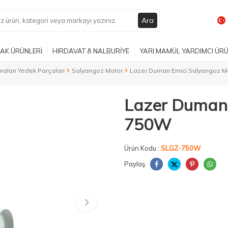
Ara
AK ÜRÜNLERİ
HIRDAVAT & NALBURİYE
YARI MAMÜL YARDIMCI ÜR
naları Yedek Parçaları
Salyangoz Motor
Lazer Duman Emici Salyangoz M
Lazer Duman 
750W
Ürün Kodu :
SLGZ-750W
Paylaş