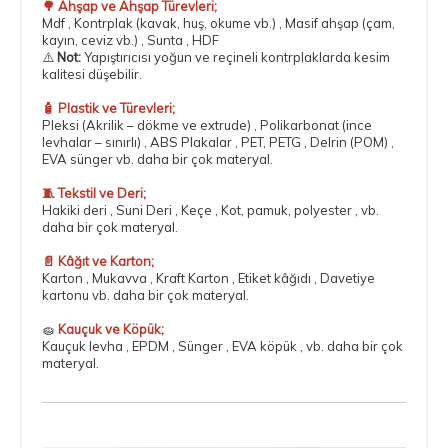
🌳 Ahşap ve Ahşap Türevleri;
Mdf
,
Kontrplak
(kavak, huş, okume vb.) , Masif ahşap (çam,
kayın, ceviz vb.) , Sunta , HDF
⚠️
Not:
Yapıştırıcısı yoğun ve reçineli kontrplaklarda kesim
kalitesi düşebilir.
🧴 Plastik ve Türevleri;
Pleksi
(Akrilik – dökme ve extrude) , Polikarbonat (ince
levhalar – sınırlı) , ABS Plakalar , PET, PETG , Delrin (POM) ,
EVA sünger vb. daha bir çok materyal.
🧵
Tekstil
ve Deri;
Hakiki deri , Suni Deri , Keçe , Kot, pamuk, polyester , vb.
daha bir çok materyal.
📄 Kâğıt ve Karton;
Karton , Mukavva , Kraft Karton , Etiket kâğıdı , Davetiye
kartonu vb. daha bir çok materyal.
🧽
Kauçuk ve Köpük;
Kauçuk levha , EPDM , Sünger , EVA köpük , vb. daha bir çok
materyal.