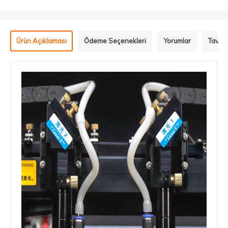
Ürün Açıklaması
Ödeme Seçenekleri
Yorumlar
Tavsiy