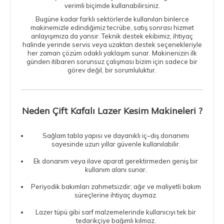
verimli biçimde kullanabilirsiniz.
Bugüne kadar farklı sektörlerde kullanılan binlerce
makinemizle edindiğimiz tecrübe, satış sonrası hizmet
anlayışımıza da yansır. Teknik destek ekibimiz, ihtiyaç
halinde yerinde servis veya uzaktan destek seçenekleriyle
her zaman çözüm odaklı yaklaşım sunar. Makinenizin ilk
günden itibaren sorunsuz çalışması bizim için sadece bir
görev değil, bir sorumluluktur.
Neden Çift Kafalı Lazer Kesim Makineleri ?
Sağlam tabla yapısı ve dayanıklı iç–dış donanımı
sayesinde uzun yıllar güvenle kullanılabilir.
Ek donanım veya ilave aparat gerektirmeden geniş bir
kullanım alanı sunar.
Periyodik bakımları zahmetsizdir; ağır ve maliyetli bakım
süreçlerine ihtiyaç duymaz.
Lazer tüpü gibi sarf malzemelerinde kullanıcıyı tek bir
tedarikçiye bağımlı kılmaz.