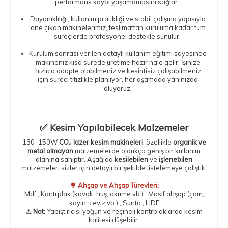
performans kaybı yaşamamasını sağlar.
Dayanıklılığı, kullanım pratikliği ve stabil çalışma yapısıyla
öne çıkan makinelerimiz, teslimattan kuruluma kadar tüm
süreçlerde profesyonel destekle sunulur.
Kurulum sonrası verilen detaylı kullanım eğitimi sayesinde
makineniz kısa sürede üretime hazır hale gelir. İşinize
hızlıca adapte olabilmeniz ve kesintisiz çalışabilmeniz
için süreci titizlikle planlıyor, her aşamada yanınızda
oluyoruz.
✅ Kesim Yapılabilecek Malzemeler
130–150W
CO₂ lazer kesim makineleri
, özellikle
organik ve
metal olmayan
malzemelerde oldukça geniş bir kullanım
alanına sahiptir. Aşağıda
kesilebilen
ve
işlenebilen
malzemeleri sizler için detaylı bir şekilde listelemeye çalıştık.
🌳 Ahşap ve Ahşap Türevleri;
Mdf , Kontrplak (kavak, huş, okume vb.) , Masif ahşap (çam,
kayın, ceviz vb.) , Sunta , HDF
⚠️
Not:
Yapıştırıcısı yoğun ve reçineli kontrplaklarda kesim
kalitesi düşebilir.