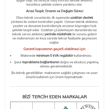
uygun olup, bu süreçte satış sonrası destek ekibimiz
kesintisiz şekilde sizlere yardımcı olur.
Arıza Tespit, Onarım ve Değişim Süreci
Olası teknik sorunlarda, ilk aşamada
uzaktan destek
yöntemi ile sistem kontrolleri yapılır. Uzman teknik ekibimiz,
yazılım ve donanım kontrolleriyle arızanın kaynağını hızlı
şekilde tespit eder. Uzaktan çözülemeyen durumlarda ise
teknik servis ekibimiz
yerinde müdahale
ile sorunu giderir
ve makinenizin en kısa sürede tekrar faaliyete geçmesini
sağlar.
Garanti kapsamının geçerli olabilmesi için:
Makinede
minimum 5 kVA regülatör
kullanılması,
Şase
topraklama bağlantısının
doğru ve eksiksiz yapılmış
olması gerekmektedir.
Bu teknik gereklilikler, makinenin sağlıklı çalışması ve uzun
ömürlü kullanım için önem taşımaktadır.
BİZİ TERCİH EDEN MARKALAR