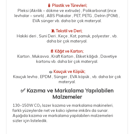
🧴 Plastik ve Türevleri;
Pleksi (Akrilik – dökme ve extrude) , Polikarbonat (ince
levhalar – sınırlı) , ABS Plakalar , PET, PETG , Delrin (POM) ,
EVA sünger vb. daha bir çok materyal.
🧵 Tekstil ve Deri;
Hakiki deri , Suni Deri , Keçe , Kot, pamuk, polyester , vb.
daha bir çok materyal.
📄 Kâğıt ve Karton;
Karton , Mukavva , Kraft Karton , Etiket kâğıdı , Davetiye
kartonu vb. daha bir çok materyal.
🧽
Kauçuk ve Köpük;
Kauçuk levha , EPDM , Sünger , EVA köpük , vb. daha bir çok
materyal.
✅ Kazıma ve Markalama Yapılabilen
Malzemeler
130–150W CO₂ lazer kazıma ve markalama makineleri,
farklı yüzeylerde net ve kalıcı işleme imkânı da sunar.
Aşağıda kazıma ve markalama yapılabilen malzemeleri
sizler için listeledik.