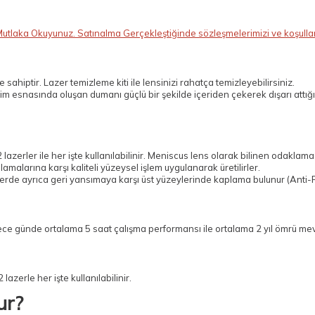
Mutlaka Okuyunuz. Satınalma Gerçekleştiğinde sözleşmelerimizi ve koşulları
ahiptir. Lazer temizleme kiti ile lensinizi rahatça temizleyebilirsiniz.
im esnasında oluşan dumanı güçlü bir şekilde içeriden çekerek dışarı attığ
zerler ile her işte kullanılabilinir. Meniscus lens olarak bilinen odaklama
lamalarına karşı kaliteli yüzeysel işlem uygulanarak üretilirler.
rde ayrıca geri yansımaya karşı üst yüzeylerinde kaplama bulunur (Anti-R
rece günde ortalama 5 saat çalışma performansı ile ortalama 2 yıl ömrü mev
zerle her işte kullanılabilinir.
ur?