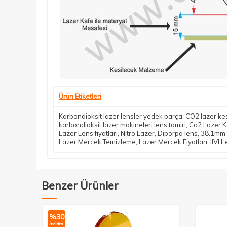
Ürün Etiketleri
Karbondioksit lazer lensler yedek parça
,
CO2 lazer kes
karbondioksit lazer makineleri lens tamiri
,
Co2 Lazer K
Lazer Lens fiyatları
,
Nitro Lazer
,
Diporpa lens
,
38.1mm
Lazer Mercek Temizleme
,
Lazer Mercek Fiyatları
,
IIVI 
Benzer Ürünler
%
30
İndirim