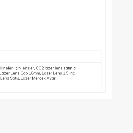
ineleri için lensler
,
CO2 lazer lens satın al
,
Lazer Lens Çap 18mm
,
Lazer Lens 1.5 inç
,
 Lens Satış
,
Lazer Mercek Ayarı
,