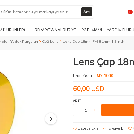
Ara
AK ÜRÜNLERİ
HIRDAVAT & NALBURİYE
YARI MAMÜL YARDIMCI ÜR
naları Yedek Parçaları
Co2 Lens
Lens Çap 18mm F=38.1mm 1.5 inch
Lens Çap 18
Ürün Kodu :
LMY-1000
60,00
USD
ADET
Listeye Ekle
Tavsiye Et