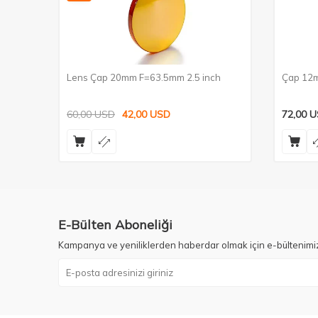
Lens Çap 20mm F=63.5mm 2.5 inch
Çap 12m
60,00
USD
42,00
USD
72,00
U
E-Bülten Aboneliği
Kampanya ve yeniliklerden haberdar olmak için e-bültenimi