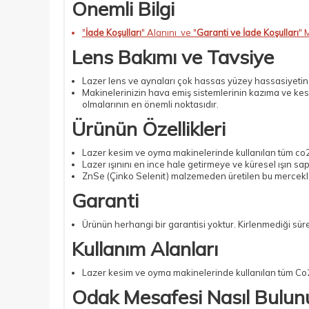
Önemli Bilgi
"
İade Koşulları
" Alanını ve "
Garanti ve İade Koşulları
" 
Lens Bakımı ve Tavsiye
Lazer lens ve aynaları çok hassas yüzey hassasiyetine s
Makinelerinizin hava emiş sistemlerinin kazıma ve kes
olmalarının en önemli noktasıdır.
Ürünün Özellikleri
Lazer kesim ve oyma makinelerinde kullanılan tüm co2 la
Lazer ışınını en ince hale getirmeye ve küresel ışın sap
ZnSe (Çinko Selenit) malzemeden üretilen bu mercekle
Garanti
Ürünün herhangi bir garantisi yoktur. Kirlenmediği sü
Kullanım Alanları
Lazer kesim ve oyma makinelerinde kullanılan tüm Co2 la
Odak Mesafesi Nasıl Bulun