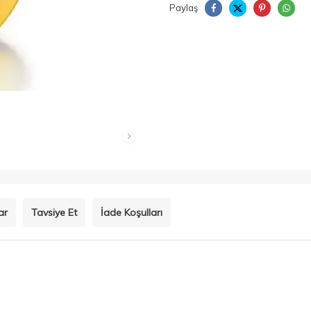
Paylaş
ar
Tavsiye Et
İade Koşulları