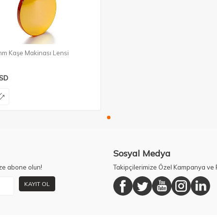
m Kaşe Makinası Lensi
SD
Sosyal Medya
ze abone olun!
Takipçilerimize Özel Kampanya ve F
KAYIT OL