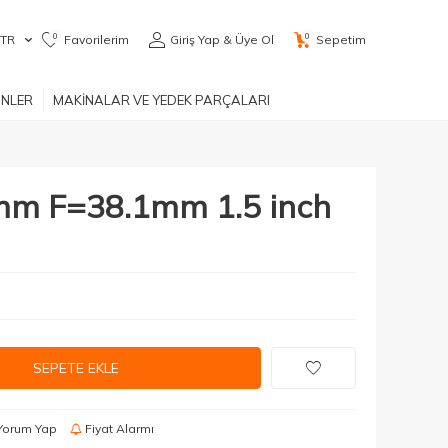
0
0
TR
Favorilerim
Giriş Yap & Üye Ol
Sepetim
ÜNLER
MAKİNALAR VE YEDEK PARÇALARI
mm F=38.1mm 1.5 inch
SEPETE EKLE
Yorum Yap
Fiyat Alarmı