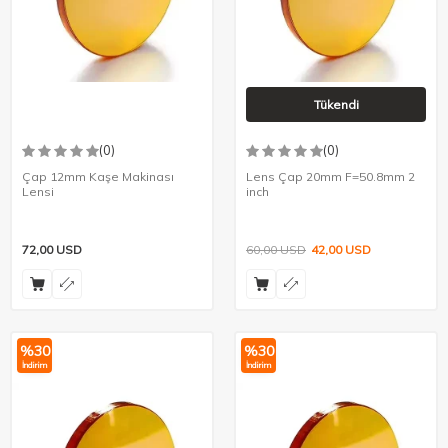
Tükendi
(0)
(0)
Çap 12mm Kaşe Makinası
Lens Çap 20mm F=50.8mm 2
Lensi
inch
72,00
USD
60,00
USD
42,00
USD
%
30
%
30
İndirim
İndirim