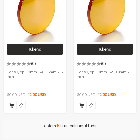
Tükendi
Tükendi
(0)
(0)
Lens Çap 19mm F=63.5mm 2.5
Lens Çap 19mm F=50.8mm 2
inch
inch
60,00
USD
42,00
USD
60,00
USD
42,00
USD
Toplam
6
ürün bulunmaktadır.