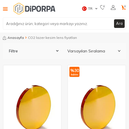
0
0
TR
Ara
Anasayfa
CO2 lazer kesim lens fiyatları
Filtre
%
30
İndirim