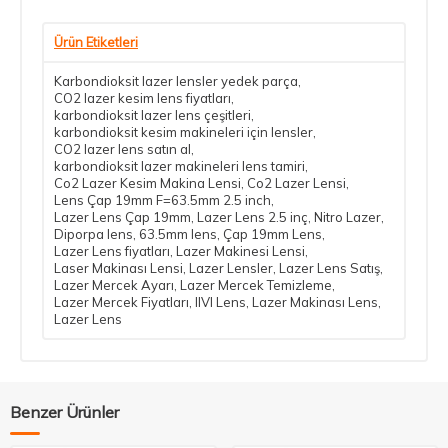
Ürün Etiketleri
Karbondioksit lazer lensler yedek parça
,
CO2 lazer kesim lens fiyatları
,
karbondioksit lazer lens çeşitleri
,
karbondioksit kesim makineleri için lensler
,
CO2 lazer lens satın al
,
karbondioksit lazer makineleri lens tamiri
,
Co2 Lazer Kesim Makina Lensi
,
Co2 Lazer Lensi
,
Lens Çap 19mm F=63.5mm 2.5 inch
,
Lazer Lens Çap 19mm
,
Lazer Lens 2.5 inç
,
Nitro Lazer
,
Diporpa lens
,
63.5mm lens
,
Çap 19mm Lens
,
Lazer Lens fiyatları
,
Lazer Makinesi Lensi
,
Laser Makinası Lensi
,
Lazer Lensler
,
Lazer Lens Satış
,
Lazer Mercek Ayarı
,
Lazer Mercek Temizleme
,
Lazer Mercek Fiyatları
,
IIVI Lens
,
Lazer Makinası Lens
,
Lazer Lens
Benzer Ürünler