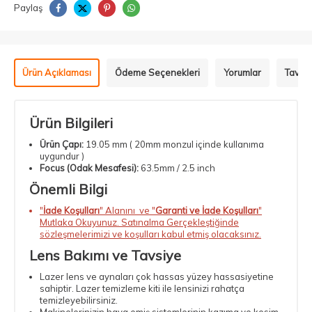
Paylaş
Ürün Açıklaması
Ödeme Seçenekleri
Yorumlar
Tavsiy
Ürün Bilgileri
Ürün Çapı:
19.05 mm ( 20mm monzul içinde kullanıma
uygundur )
Focus (Odak Mesafesi):
63.5mm / 2.5 inch
Önemli Bilgi
"
İade Koşulları
" Alanını ve "
Garanti ve İade Koşulları
"
Mutlaka Okuyunuz. Satınalma Gerçekleştiğinde
sözleşmelerimizi ve koşulları kabul etmiş olacaksınız.
Lens Bakımı ve Tavsiye
Lazer lens ve aynaları çok hassas yüzey hassasiyetine
sahiptir. Lazer temizleme kiti ile lensinizi rahatça
temizleyebilirsiniz.
Makinelerinizin hava emiş sistemlerinin kazıma ve kesim