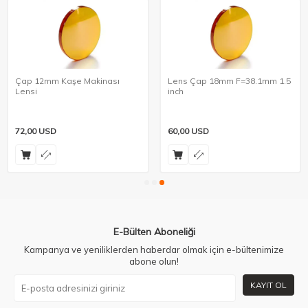
Çap 12mm Kaşe Makinası
Lens Çap 18mm F=38.1mm 1.5
Lensi
inch
72,00
USD
60,00
USD
E-Bülten Aboneliği
Kampanya ve yeniliklerden haberdar olmak için e-bültenimize
abone olun!
KAYIT OL