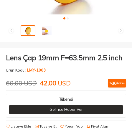
Lens Çap 19mm F=63.5mm 2.5 inch
Ürün Kodu :
LMY-1003
60,00
USD
42,00
USD
30
%
İndirim
Tükendi
Gelince Haber Ver
Listeye Ekle
Tavsiye Et
Yorum Yap
Fiyat Alarmı