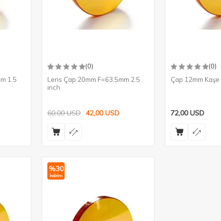
(0)
(0)
m 1.5
Lens Çap 20mm F=63.5mm 2.5
Çap 12mm Kaşe 
inch
60,00
USD
42,00
USD
72,00
USD
%
30
İndirim