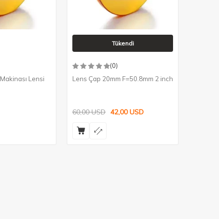
Tükendi
(0)
Makinası Lensi
Lens Çap 20mm F=50.8mm 2 inch
60,00
USD
42,00
USD