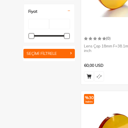
Fiyat
(0)
Lens Çap 18mm F=38.1m
inch
SEÇIMI FILTRELE
60,00
USD
%
30
İndirim