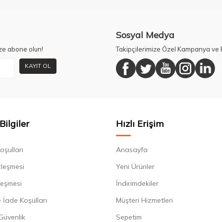
Sosyal Medya
ze abone olun!
Takipçilerimize Özel Kampanya ve F
KAYIT OL
Bilgiler
Hızlı Erişim
oşulları
Anasayfa
zleşmesi
Yeni Ürünler
leşmesi
İndirimdekiler
 İade Koşulları
Müşteri Hizmetleri
 Güvenlik
Sepetim