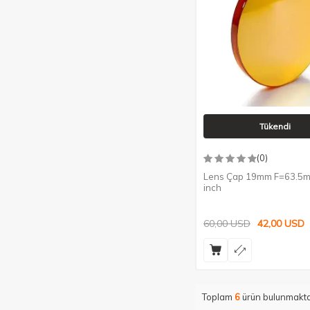
Tükendi
(0)
Lens Çap 19mm F=63.5m
inch
60,00
USD
42,00
USD
Toplam
6
ürün bulunmakta