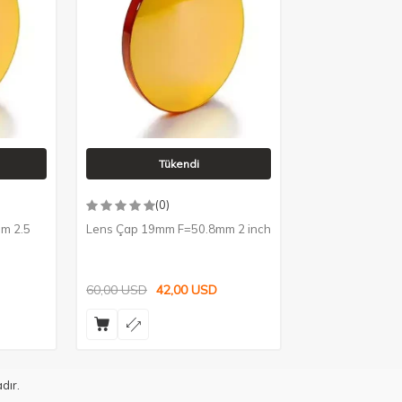
Tükendi
(0)
m 2.5
Lens Çap 19mm F=50.8mm 2 inch
60,00
USD
42,00
USD
dır.