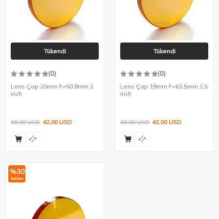
Tükendi
Tükendi
(0)
(0)
Lens Çap 20mm F=50.8mm 2
Lens Çap 19mm F=63.5mm 2.5
inch
inch
60,00
USD
42,00
USD
60,00
USD
42,00
USD
%
30
İndirim