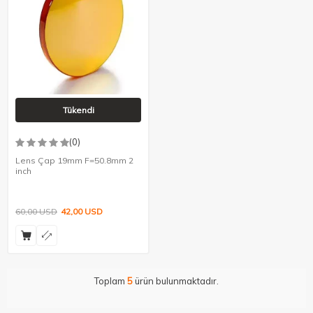
Tükendi
(0)
Lens Çap 19mm F=50.8mm 2
inch
60,00
USD
42,00
USD
Toplam
5
ürün bulunmaktadır.