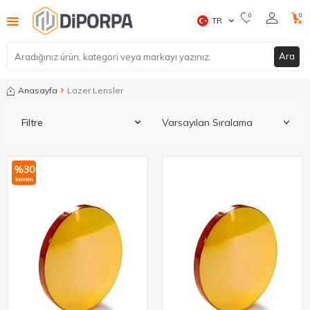
0
0
TR
Ara
Anasayfa
Lazer Lensler
Filtre
%
30
İndirim