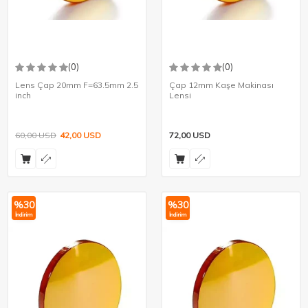
(0)
(0)
Lens Çap 20mm F=63.5mm 2.5
Çap 12mm Kaşe Makinası
inch
Lensi
60,00
USD
42,00
USD
72,00
USD
%
30
%
30
İndirim
İndirim