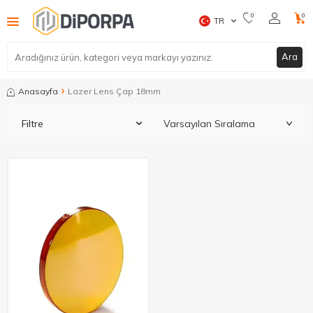
0
0
TR
Ara
Anasayfa
Lazer Lens Çap 18mm
Filtre