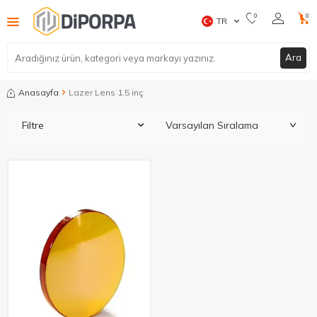
0
0
TR
Ara
Anasayfa
Lazer Lens 1.5 inç
Filtre