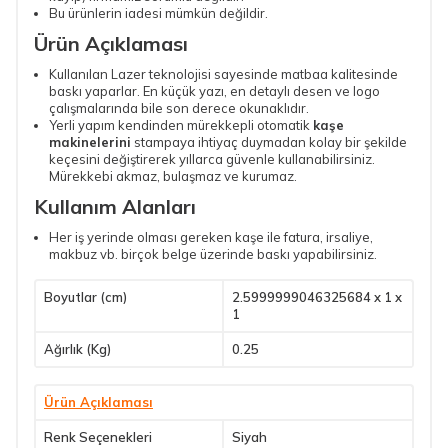
Bu ürünlerin iadesi mümkün değildir.
Ürün Açıklaması
Kullanılan Lazer teknolojisi sayesinde matbaa kalitesinde
baskı yaparlar. En küçük yazı, en detaylı desen ve logo
çalışmalarında bile son derece okunaklıdır.
Yerli yapım kendinden mürekkepli otomatik
kaşe
makinelerini
stampaya ihtiyaç duymadan kolay bir şekilde
keçesini değiştirerek yıllarca güvenle kullanabilirsiniz.
Mürekkebi akmaz, bulaşmaz ve kurumaz.
Kullanım Alanları
Her iş yerinde olması gereken kaşe ile fatura, irsaliye,
makbuz vb. birçok belge üzerinde baskı yapabilirsiniz.
Boyutlar (cm)
2.5999999046325684 x 1 x
1
Ağırlık (Kg)
0.25
Ürün Açıklaması
Renk Seçenekleri
Siyah