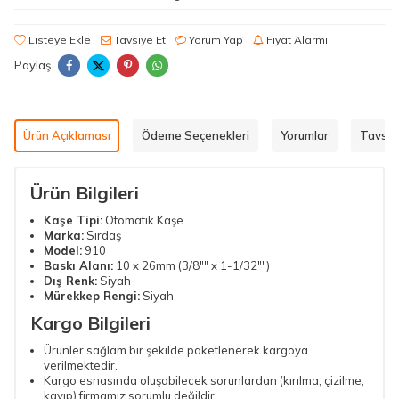
Listeye Ekle
Tavsiye Et
Yorum Yap
Fiyat Alarmı
Paylaş
Ürün Açıklaması
Ödeme Seçenekleri
Yorumlar
Tavsiy
Ürün Bilgileri
Kaşe
Tipi:
Otomatik Kaşe
Marka:
Sırdaş
Model:
910
Baskı Alanı:
10 x 26mm (3/8"" x 1-1/32"")
Dış Renk:
Siyah
Mürekkep Rengi:
Siyah
Kargo Bilgileri
Ürünler sağlam bir şekilde paketlenerek kargoya
verilmektedir.
Kargo esnasında oluşabilecek sorunlardan (kırılma, çizilme,
kayıp) firmamız sorumlu değildir.