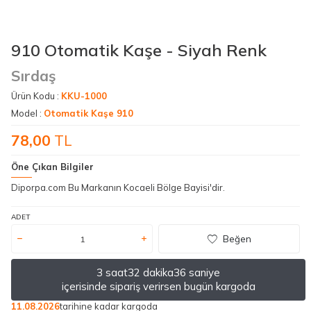
910 Otomatik Kaşe - Siyah Renk
Sırdaş
Ürün Kodu :
KKU-1000
Model :
Otomatik Kaşe 910
78,00
TL
Öne Çıkan Bilgiler
Diporpa.com Bu Markanın Kocaeli Bölge Bayisi'dir.
ADET
Beğen
3 saat
32 dakika
36 saniye
içerisinde sipariş verirsen bugün kargoda
11.08.2026
tarihine kadar kargoda