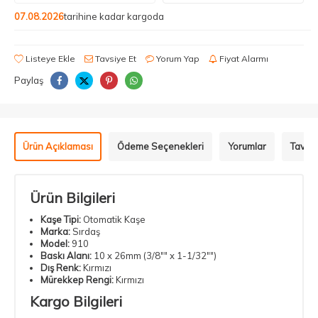
07.08.2026
tarihine kadar kargoda
Listeye Ekle
Tavsiye Et
Yorum Yap
Fiyat Alarmı
Paylaş
Ürün Açıklaması
Ödeme Seçenekleri
Yorumlar
Tavsiy
Ürün Bilgileri
Kaşe
Tipi:
Otomatik Kaşe
Marka:
Sırdaş
Model:
910
Baskı Alanı:
10 x 26mm (3/8"" x 1-1/32"")
Dış Renk:
Kırmızı
Mürekkep Rengi:
Kırmızı
Kargo Bilgileri