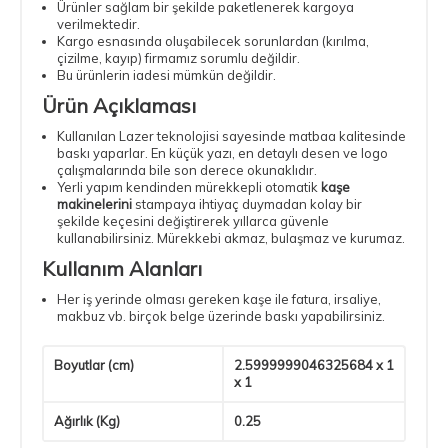
Ürünler sağlam bir şekilde paketlenerek kargoya
verilmektedir.
Kargo esnasında oluşabilecek sorunlardan (kırılma,
çizilme, kayıp) firmamız sorumlu değildir.
Bu ürünlerin iadesi mümkün değildir.
Ürün Açıklaması
Kullanılan Lazer teknolojisi sayesinde matbaa kalitesinde
baskı yaparlar. En küçük yazı, en detaylı desen ve logo
çalışmalarında bile son derece okunaklıdır.
Yerli yapım kendinden mürekkepli otomatik
kaşe
makinelerini
stampaya ihtiyaç duymadan kolay bir
şekilde keçesini değiştirerek yıllarca güvenle
kullanabilirsiniz. Mürekkebi akmaz, bulaşmaz ve kurumaz.
Kullanım Alanları
Her iş yerinde olması gereken kaşe ile fatura, irsaliye,
makbuz vb. birçok belge üzerinde baskı yapabilirsiniz.
Boyutlar (cm)
2.5999999046325684 x 1
x 1
Ağırlık (Kg)
0.25