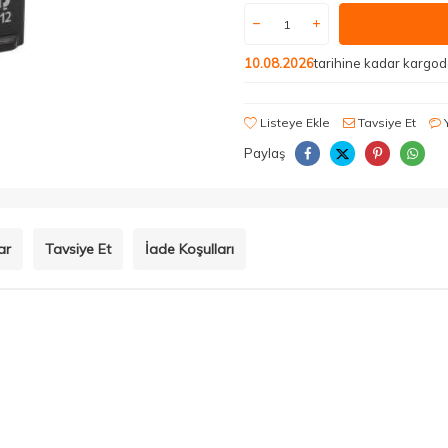
10.08.2026
tarihine kadar kargo
Listeye Ekle
Tavsiye Et
Paylaş
ar
Tavsiye Et
İade Koşulları