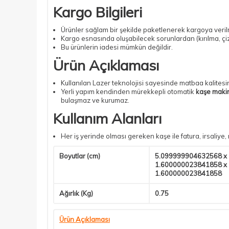
Kargo Bilgileri
Ürünler sağlam bir şekilde paketlenerek kargoya veril
Kargo esnasında oluşabilecek sorunlardan (kırılma, çiz
Bu ürünlerin iadesi mümkün değildir.
Ürün Açıklaması
Kullanılan Lazer teknolojisi sayesinde matbaa kalitesi
Yerli yapım kendinden mürekkepli otomatik
kaşe makin
bulaşmaz ve kurumaz.
Kullanım Alanları
Her iş yerinde olması gereken kaşe ile fatura, irsaliye
Boyutlar (cm)
5.099999904632568 x
1.600000023841858 x
1.600000023841858
Ağırlık (Kg)
0.75
Ürün Açıklaması