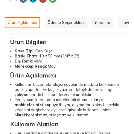
Ürün Açıklaması
Ödeme Seçenekleri
Yorumlar
Tavsiy
Ürün Bilgileri
Kaşe
Tipi:
Cep Kaşe
Baskı Ebatı:
19 x 50 mm (3/4'' x 2'')
Dış Renk:
Mavi
Mürekkep Rengi:
Mavi
Ürün Açıklaması
Kullanılan Lazer teknolojisi sayesinde matbaa kalitesinde
baskı yaparlar. En küçük yazı, en detaylı desen ve logo
çalışmalarında bile son derece okunaklıdır.
Yerli yapım kendinden mürekkepli otomatik
kaşe
makinelerini
stampaya ihtiyaç duymadan kolay bir şekilde
keçesini değiştirerek yıllarca güvenle kullanabilirsiniz.
Mürekkebi akmaz, bulaşmaz ve kurumaz.
Kullanım Alanları
Her iş yerinde olması gereken kaşe ile fatura, irsaliye,