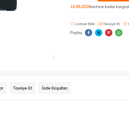
10.08.2026
tarihine kadar kargo
Listeye Ekle
Tavsiye Et
Paylaş
ar
Tavsiye Et
İade Koşulları