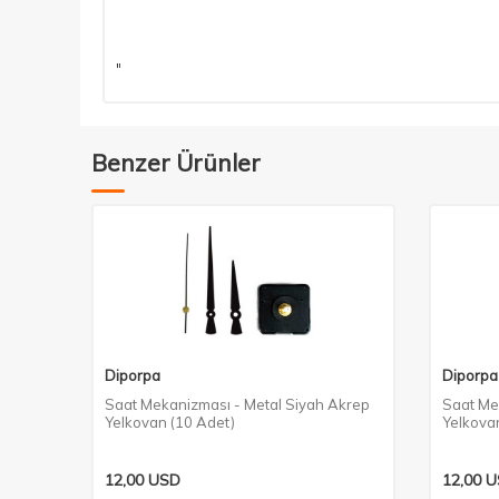
"
Benzer Ürünler
Diporpa
Diporpa
Saat Mekanizması - Metal Siyah Akrep
Saat Me
Yelkovan (10 Adet)
Yelkova
12,00
USD
12,00
U