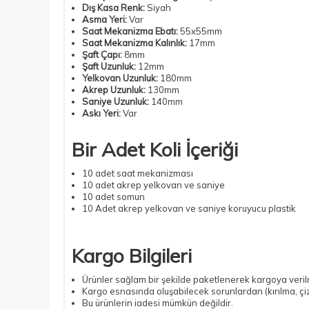
Dış Kasa Renk
:
Siyah
Asma Yeri:
Var
Saat Mekanizma Ebatı:
55x55mm
Saat Mekanizma Kalınlık
:
17mm
Şaft Çapı
:
8mm
Şaft Uzunluk
:
12mm
Yelkovan Uzunluk:
180mm
Akrep Uzunluk:
130mm
Saniye Uzunluk:
140mm
Askı Yeri:
Var
Bir Adet Koli İçeriği
10 adet saat mekanizması
10 adet akrep yelkovan ve saniye
10 adet somun
10 Adet akrep yelkovan ve saniye koruyucu plastik
Kargo Bilgileri
Ürünler sağlam bir şekilde paketlenerek kargoya veril
Kargo esnasında oluşabilecek sorunlardan (kırılma, çiz
Bu ürünlerin iadesi mümkün değildir.