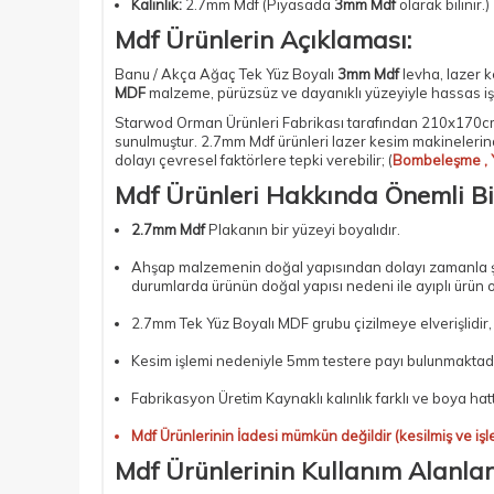
Kalınlık:
2.7mm Mdf (Piyasada
3mm Mdf
olarak bilinir.)
Mdf Ürünlerin Açıklaması:
Banu / Akça Ağaç Tek Yüz Boyalı
3mm Mdf
levha,
lazer 
MDF
malzeme, pürüzsüz ve dayanıklı yüzeyiyle hassas işl
Starwod Orman Ürünleri Fabrikası tarafından 210x170cm
sunulmuştur.
2.7mm Mdf
ürünleri lazer kesim makinelerin
dolayı çevresel faktörlere tepki verebilir; (
Bombeleşme , 
Mdf Ürünleri Hakkında Önemli Bi
2.7mm Mdf
Plakanın bir yüzeyi boyalıdır.
Ahşap malzemenin doğal yapısından dolayı zamanla şişm
durumlarda ürünün doğal yapısı nedeni ile ayıplı ürün 
2.7mm Tek Yüz Boyalı MDF
grubu çizilmeye elverişlidir
Kesim işlemi nedeniyle 5mm testere payı bulunmaktadı
Fabrikasyon Üretim Kaynaklı kalınlık farklı ve boya hat
Mdf Ürünlerinin İadesi mümkün değildir (kesilmiş ve işl
Mdf Ürünlerinin Kullanım Alanları