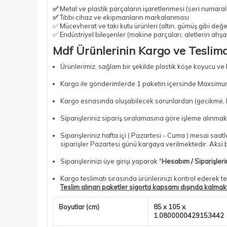
✅
Metal ve plastik parçaların işaretlenmesi (seri numarala
✅
Tıbbi cihaz ve ekipmanların markalanması
✅ Mücevherat ve takı kutu ürünleri (altın, gümüş gibi değer
✅ Endüstriyel bileşenler (makine parçaları, aletlerin ahş
Mdf Ürünlerinin Kargo ve Teslimat
Ürünlerimiz, sağlam bir şekilde plastik köşe koyucu ve
Kargo ile gönderimlerde 1 paketin içersinde Maxsimum
Kargo esnasında oluşabilecek sorunlardan (gecikme, kır
Siparişleriniz sipariş sıralamasına göre işleme alınmakt
Siparişleriniz hafta içi ( Pazartesi - Cuma ) mesai saa
siparişler Pazartesi günü kargaya verilmektedir. Aksi bi
Siparişlerinizi üye girişi yaparak "
Hesabım / Siparişler
Kargo teslimatı sırasında ürünlerinizi kontrol ederek te
Teslim alınan paketler sigorta kapsamı dışında kalmak
Boyutlar (cm)
85 x 105 x
1.0800000429153442