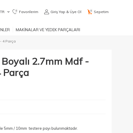
0
0
TR
Favorilerim
Giriş Yap & Üye Ol
Sepetim
ÜNLER
MAKİNALAR VE YEDEK PARÇALARI
- 4 Parça
 Boyalı 2.7mm Mdf -
 Parça
yle 5mm / 10mm testere payı bulunmaktadır.