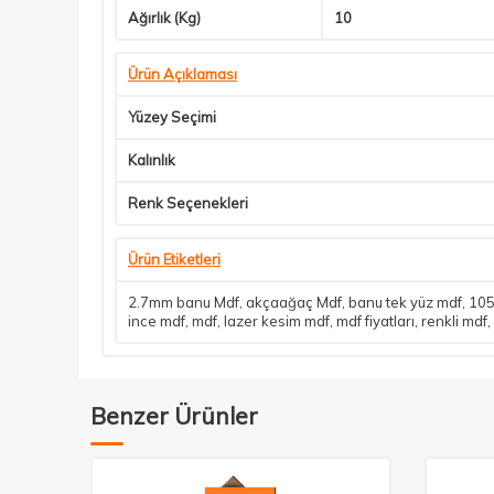
Ağırlık (Kg)
10
Ürün Açıklaması
Yüzey Seçimi
Kalınlık
Renk Seçenekleri
Ürün Etiketleri
2.7mm banu Mdf
,
akçaağaç Mdf
,
banu tek yüz mdf
,
105
ince mdf
,
mdf
,
lazer kesim mdf
,
mdf fiyatları
,
renkli mdf
,
Benzer Ürünler