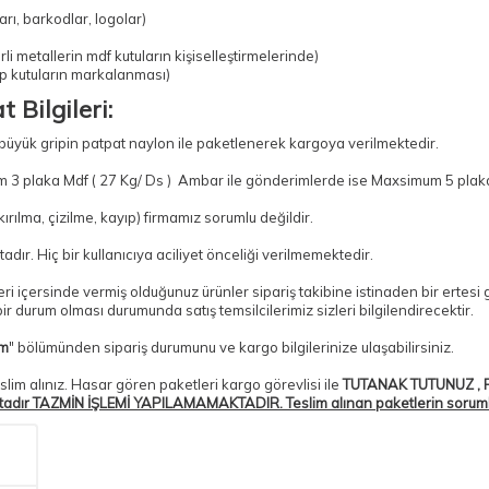
rı, barkodlar, logolar)
li metallerin mdf kutuların kişiselleştirmelerinde)
ap kutuların markalanması)
 Bilgileri:
 büyük gripin patpat naylon ile paketlenerek kargoya verilmektedir.
 3 plaka Mdf ( 27 Kg/ Ds ) Ambar ile gönderimlerde ise Maxsimum 5 plaka 
ılma, çizilme, kayıp) firmamız sorumlu değildir.
adır. Hiç bir kullanıcıya aciliyet önceliği verilmemektedir.
tleri içersinde vermiş olduğunuz ürünler sipariş takibine istinaden bir erte
r durum olması durumunda satış temsilcilerimiz sizleri bilgilendirecektir.
im
" bölümünden sipariş durumunu ve kargo bilgilerinize ulaşabilirsiniz.
slim alınız. Hasar gören paketleri kargo görevlisi ile
TUTANAK TUTUNUZ , P
tadır TAZMİN İŞLEMİ YAPILAMAMAKTADIR. Teslim alınan paketlerin sorumlulu