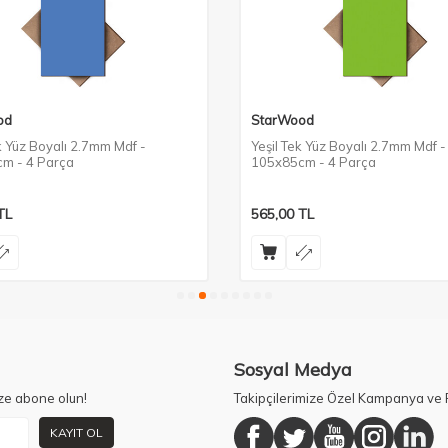
od
StarWood
 Yüz Boyalı 2.7mm Mdf -
Yeşil Tek Yüz Boyalı 2.7mm Mdf -
m - 4 Parça
105x85cm - 4 Parça
TL
565,00
TL
Sosyal Medya
ze abone olun!
Takipçilerimize Özel Kampanya ve F
KAYIT OL