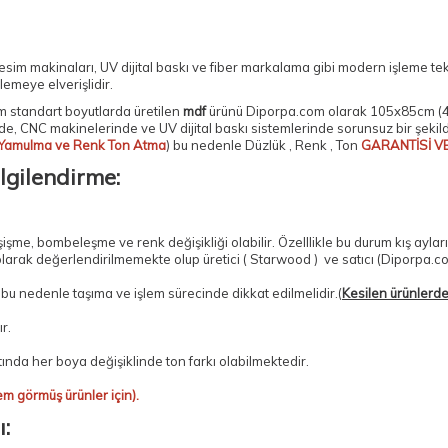
kesim makinaları
, UV dijital baskı ve
fiber markalama
gibi modern işleme tek
emeye elverişlidir.
 standart boyutlarda üretilen
mdf
ürünü Diporpa.com olarak
105x85cm (4
de, CNC makinelerinde ve UV dijital baskı sistemlerinde sorunsuz bir şeki
Yamulma ve Renk Ton Atma
) bu nedenle Düzlük , Renk , Ton
GARANTİSİ V
lgilendirme:
e, bombeleşme ve renk değişikliği olabilir. Özelllikle bu durum kış aylar
olarak değerlendirilmemekte olup üretici ( Starwood ) ve satıcı (Diporpa.c
, bu nedenle taşıma ve işlem sürecinde dikkat edilmelidir.(
Kesilen ürünlerde 
r.
tında her boya değişiklinde ton farkı olabilmektedir.
em görmüş ürünler için).
: