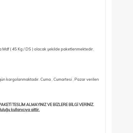
Mdf ( 45 Kg / DS ) olacak şekilde paketlenmektedir.
si gün kargolanmaktadır. Cuma , Cumartesi , Pazar verilen
AKETİ TESLİM ALMAYINIZ VE BİZLERE BİLGİ VERİNİZ.
ğu kullanıcıya aittir.