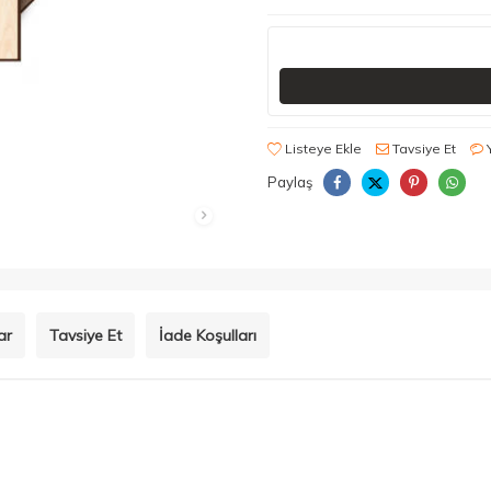
Listeye Ekle
Tavsiye Et
Paylaş
ar
Tavsiye Et
İade Koşulları