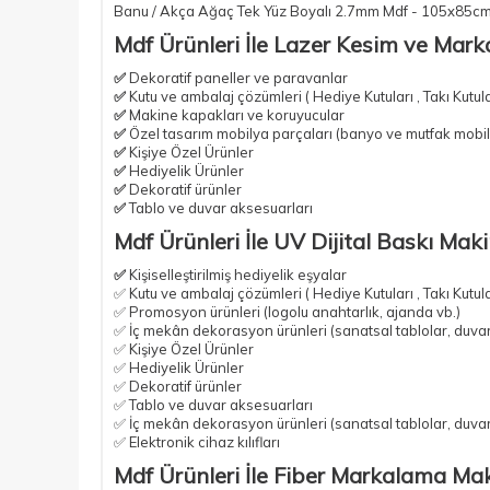
Banu / Akça Ağaç Tek Yüz Boyalı 2.7mm Mdf - 105x85cm
Mdf Ürünleri İle Lazer Kesim ve Mark
✅
Dekoratif paneller ve paravanlar
✅
Kutu ve ambalaj çözümleri ( Hediye Kutuları , Takı Kutul
✅
Makine kapakları ve koruyucular
✅
Özel tasarım mobilya parçaları
(banyo ve mutfak mobil
✅
Kişiye Özel Ürünler
✅
Hediyelik Ürünler
✅
Dekoratif ürünler
✅
Tablo ve duvar aksesuarları
Mdf Ürünleri İle UV Dijital Baskı Mak
✅
Kişiselleştirilmiş hediyelik eşyalar
✅ Kutu ve ambalaj çözümleri ( Hediye Kutuları , Takı Kutul
✅ Promosyon ürünleri (logolu anahtarlık, ajanda vb.)
✅ İç mekân dekorasyon ürünleri (sanatsal tablolar, duvar
✅ Kişiye Özel Ürünler
✅ Hediyelik Ürünler
✅ Dekoratif ürünler
✅ Tablo ve duvar aksesuarları
✅ İç mekân dekorasyon ürünleri (sanatsal tablolar, duvar
✅ Elektronik cihaz kılıfları
Mdf Ürünleri İle Fiber Markalama Mak