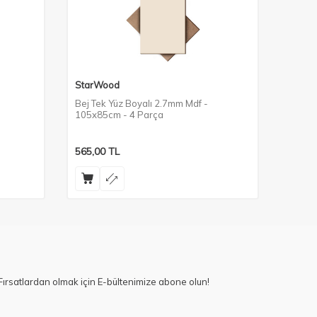
StarWood
StarW
Bej Tek Yüz Boyalı 2.7mm Mdf -
Modena
105x85cm - 4 Parça
105x8
565,00
TL
565,0
ırsatlardan olmak için E-bültenimize abone olun!