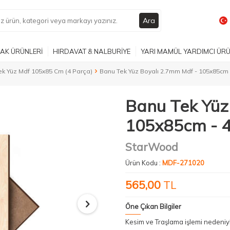
Ara
AK ÜRÜNLERİ
HIRDAVAT & NALBURİYE
YARI MAMÜL YARDIMCI ÜR
k Yüz Mdf 105x85 Cm (4 Parça)
Banu Tek Yüz Boyalı 2.7mm Mdf - 105x85cm 
Banu Tek Yüz
105x85cm - 4
StarWood
Ürün Kodu :
MDF-271020
565,00
TL
Öne Çıkan Bilgiler
Kesim ve Traşlama işlemi nedeni