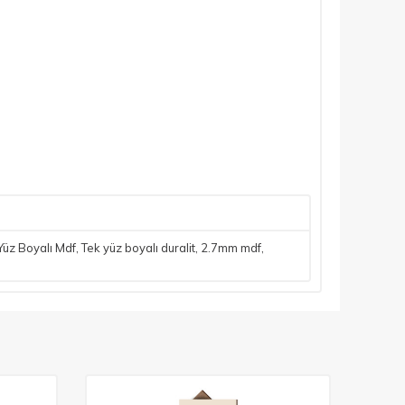
Yüz Boyalı Mdf
,
Tek yüz boyalı duralit
,
2.7mm mdf
,