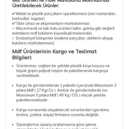
Üretilebilecek Ürünler:
✅
Metal ve plastik parçaların işaretlenmesi (seri numaraları,
barkodlar, logolar)
✅
Tıbbi cihaz ve ekipmanların markalanması
✅ Mücevherat ve takı kutu ürünleri (altın, gümüş gibi değerli
metallerin mdf kutuların kişiselleştirmelerinde)
✅ Endüstriyel bileşenler (makine parçaları, aletlerin ahşap
kutuların markalanması)
Mdf Ürünlerinin Kargo ve Teslimat
Bilgileri:
Ürünlerimiz, sağlam bir şekilde plastik köşe koyucu ve
büyük gripin patpat naylon ile paketlenerek kargoya
verilmektedir.
Kargo ile gönderimlerde 1 paketin içersinde Maxsimum 3
plaka Mdf ( 27 Kg/ Ds ) Ambar ile gönderimlerde ise
Maxsimum 5 plaka Mdf ( 45 Kg / DS ) olacak şekilde
paketlenmektedir.
Kargo esnasında oluşabilecek sorunlardan (gecikme,
kırılma, çizilme, kayıp) firmamız sorumlu değildir.
Siparişleriniz sipariş sıralamasına göre işleme