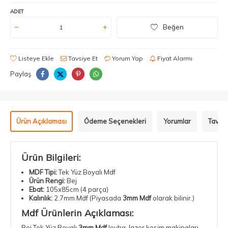
ADET
Beğen
Listeye Ekle
Tavsiye Et
Yorum Yap
Fiyat Alarmı
Paylaş
Ürün Açıklaması
Ödeme Seçenekleri
Yorumlar
Tavsiy
Ürün Bilgileri:
MDF Tipi:
Tek Yüz Boyalı Mdf
Ürün Rengi:
Bej
Ebat:
105x85cm (4 parça)
Kalınlık:
2.7mm Mdf (Piyasada
3mm Mdf
olarak bilinir.)
Mdf Ürünlerin Açıklaması:
Bej Tek Yüz Boyalı
3mm Mdf
levha,
lazer kesim makinaları
,