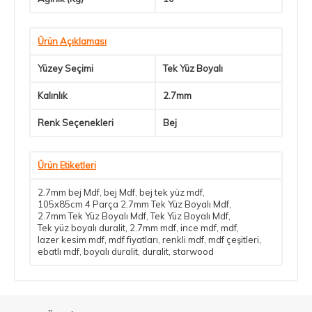
Ürün Açıklaması
Yüzey Seçimi
Tek Yüz Boyalı
Kalınlık
2.7mm
Renk Seçenekleri
Bej
Ürün Etiketleri
2.7mm bej Mdf
,
bej Mdf
,
bej tek yüz mdf
,
105x85cm 4 Parça 2.7mm Tek Yüz Boyalı Mdf
,
2.7mm Tek Yüz Boyalı Mdf
,
Tek Yüz Boyalı Mdf
,
Tek yüz boyalı duralit
,
2.7mm mdf
,
ince mdf
,
mdf
,
lazer kesim mdf
,
mdf fiyatları
,
renkli mdf
,
mdf çeşitleri
,
ebatlı mdf
,
boyalı duralit
,
duralit
,
starwood