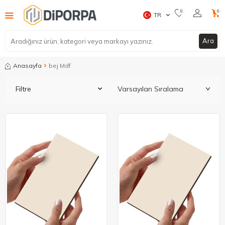
0
0
TR
Ara
Anasayfa
bej Mdf
Filtre