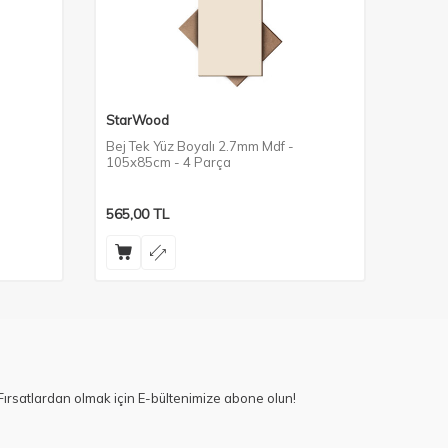
StarWood
StarW
Bej Tek Yüz Boyalı 2.7mm Mdf -
Modena
105x85cm - 4 Parça
105x8
565,00
TL
565,0
ırsatlardan olmak için E-bültenimize abone olun!