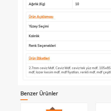
Ağırlık (Kg)
10
Ürün Açıklaması
Yüzey Seçimi
Kalınlık
Renk Seçenekleri
Ürün Etiketleri
2.7mm ceviz Mdf
,
Ceviz Mdf
,
ceviz tek yüz mdf
,
105x85c
mdf
,
lazer kesim mdf
,
mdf fiyatları
,
renkli mdf
,
mdf çeşitl
Benzer Ürünler