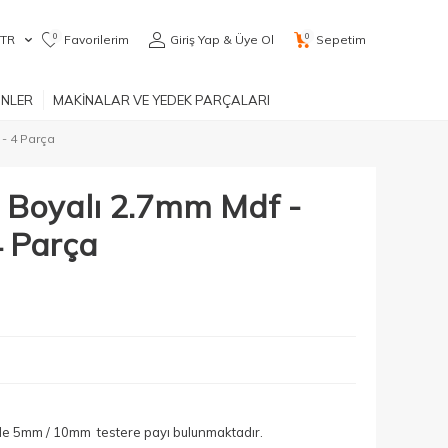
0
0
TR
Favorilerim
Giriş Yap & Üye Ol
Sepetim
ÜNLER
MAKİNALAR VE YEDEK PARÇALARI
 - 4 Parça
z Boyalı 2.7mm Mdf -
 Parça
yle 5mm / 10mm testere payı bulunmaktadır.