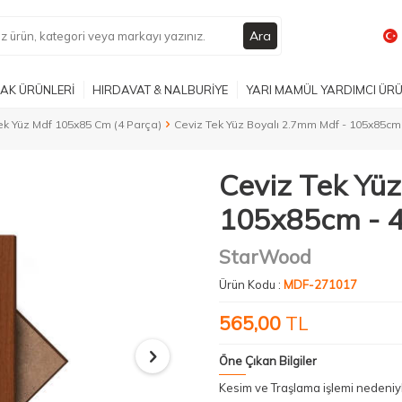
Ara
AK ÜRÜNLERİ
HIRDAVAT & NALBURİYE
YARI MAMÜL YARDIMCI ÜR
k Yüz Mdf 105x85 Cm (4 Parça)
Ceviz Tek Yüz Boyalı 2.7mm Mdf - 105x85cm
Ceviz Tek Yü
105x85cm - 4
StarWood
Ürün Kodu :
MDF-271017
565,00
TL
Öne Çıkan Bilgiler
Kesim ve Traşlama işlemi nedeni