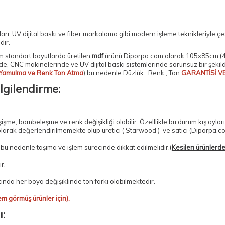
arı
, UV dijital baskı ve
fiber markalama
gibi modern işleme teknikleriyle çe
dir.
 standart boyutlarda üretilen
mdf
ürünü Diporpa.com olarak
105x85cm (4
de, CNC makinelerinde ve UV dijital baskı sistemlerinde sorunsuz bir şeki
Yamulma ve Renk Ton Atma
) bu nedenle Düzlük , Renk , Ton
GARANTİSİ V
lgilendirme:
e, bombeleşme ve renk değişikliği olabilir. Özelllikle bu durum kış aylar
olarak değerlendirilmemekte olup üretici ( Starwood ) ve satıcı (Diporpa.c
, bu nedenle taşıma ve işlem sürecinde dikkat edilmelidir.(
Kesilen ürünlerde 
r.
tında her boya değişiklinde ton farkı olabilmektedir.
em görmüş ürünler için).
: