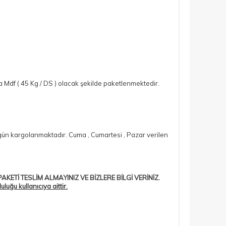
Mdf ( 45 Kg / DS ) olacak şekilde paketlenmektedir.
si gün kargolanmaktadır. Cuma , Cumartesi , Pazar verilen
AKETİ TESLİM ALMAYINIZ VE BİZLERE BİLGİ VERİNİZ.
ğu kullanıcıya aittir.