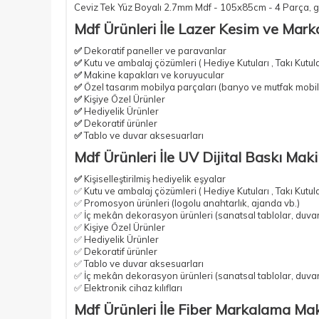
Ceviz Tek Yüz Boyalı 2.7mm Mdf - 105x85cm - 4 Parça
, 
Mdf Ürünleri İle Lazer Kesim ve Mark
✅
Dekoratif paneller ve paravanlar
✅
Kutu ve ambalaj çözümleri ( Hediye Kutuları , Takı Kutul
✅
Makine kapakları ve koruyucular
✅
Özel tasarım mobilya parçaları
(banyo ve mutfak mobil
✅
Kişiye Özel Ürünler
✅
Hediyelik Ürünler
✅
Dekoratif ürünler
✅
Tablo ve duvar aksesuarları
Mdf Ürünleri İle UV Dijital Baskı Mak
✅
Kişiselleştirilmiş hediyelik eşyalar
✅ Kutu ve ambalaj çözümleri ( Hediye Kutuları , Takı Kutul
✅ Promosyon ürünleri (logolu anahtarlık, ajanda vb.)
✅ İç mekân dekorasyon ürünleri (sanatsal tablolar, duvar
✅ Kişiye Özel Ürünler
✅ Hediyelik Ürünler
✅ Dekoratif ürünler
✅ Tablo ve duvar aksesuarları
✅ İç mekân dekorasyon ürünleri (sanatsal tablolar, duvar
✅ Elektronik cihaz kılıfları
Mdf Ürünleri İle Fiber Markalama Mak