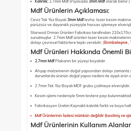
Kalınlık:
2.7mm Mdf (Piyasada
3mm Mdf
olarak bilinir.)
Mdf Ürünlerin Açıklaması:
Ceviz Tek Yüz Boyalı
3mm Mdf
levha,
lazer kesim makinal
pürüzsüz ve dayanıklı yüzeyiyle hassas işlemeye elverişli
Starwod Orman Ürünleri Fabrikası tarafından 210x170cm
sunulmuştur.
2.7mm Mdf
ürünleri lazer kesim makinelerin
dolayı çevresel faktörlere tepki verebilir; (
Bombeleşme , 
Mdf Ürünleri Hakkında Önemli Bi
2.7mm Mdf
Plakanın bir yüzeyi boyalıdır.
Ahşap malzemenin doğal yapısından dolayı zamanla şişm
durumlarda ürünün doğal yapısı nedeni ile ayıplı ürün 
2.7mm Tek Yüz Boyalı MDF
grubu çizilmeye elverişlidir
Kesim işlemi nedeniyle 5mm testere payı bulunmaktadı
Fabrikasyon Üretim Kaynaklı kalınlık farklı ve boya hat
Mdf Ürünlerinin İadesi mümkün değildir (kesilmiş ve işl
Mdf Ürünlerinin Kullanım Alanları