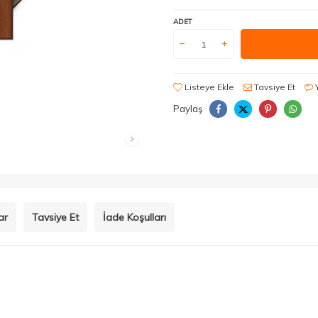
ADET
Listeye Ekle
Tavsiye Et
Paylaş
ar
Tavsiye Et
İade Koşulları