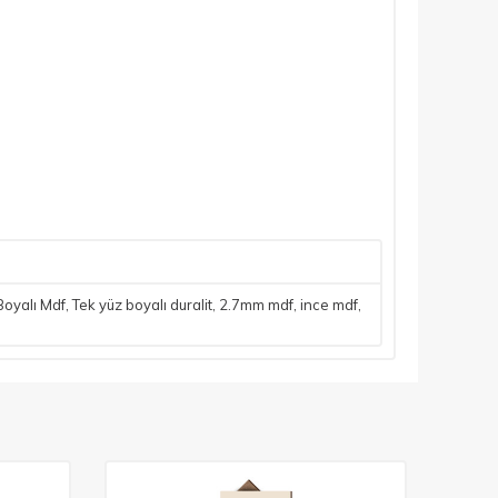
Boyalı Mdf
,
Tek yüz boyalı duralit
,
2.7mm mdf
,
ince mdf
,