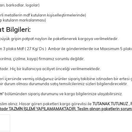
rı, barkodlar, logolar)
li metallerin mdf kutuların kişiselleştirmelerinde)
ap kutuların markalanması)
 Bilgileri:
 büyük gripin patpat naylon ile paketlenerek kargoya verilmektedir.
 3 plaka Mdf ( 27 Kg/ Ds ) Ambar ile gönderimlerde ise Maxsimum 5 plaka 
ılma, çizilme, kayıp) firmamız sorumlu değildir.
adır. Hiç bir kullanıcıya aciliyet önceliği verilmemektedir.
tleri içersinde vermiş olduğunuz ürünler sipariş takibine istinaden bir erte
r durum olması durumunda satış temsilcilerimiz sizleri bilgilendirecektir.
im
" bölümünden sipariş durumunu ve kargo bilgilerinize ulaşabilirsiniz.
slim alınız. Hasar gören paketleri kargo görevlisi ile
TUTANAK TUTUNUZ , P
tadır TAZMİN İŞLEMİ YAPILAMAMAKTADIR. Teslim alınan paketlerin sorumlulu