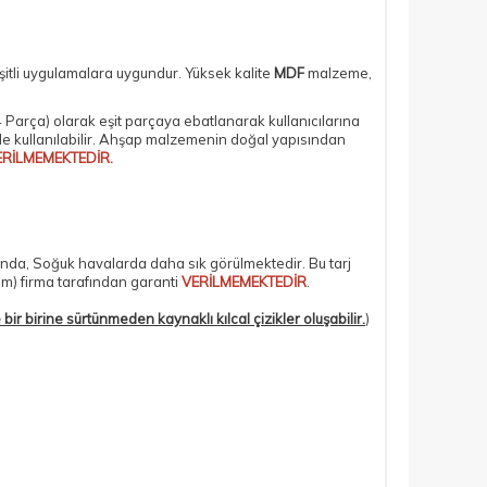
şitli uygulamalara uygundur. Yüksek kalite
MDF
malzeme,
 Parça)
olarak eşit parçaya ebatlanarak kullanıcılarına
lde kullanılabilir. Ahşap malzemenin doğal yapısından
ERİLMEMEKTEDİR.
ında, Soğuk havalarda daha sık görülmektedir. Bu tarj
om) firma tarafından garanti
VERİLMEMEKTEDİR
.
bir birine sürtünmeden kaynaklı kılcal çizikler oluşabilir.
)