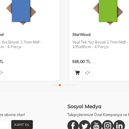
od
StarWood
 Yüz Boyalı 2.7mm Mdf -
Yeşil Tek Yüz Boyalı 2.7mm Mdf -
m - 4 Parça
105x85cm - 4 Parça
TL
565,00
TL
Sosyal Medya
ze abone olun!
Takipçilerimize Özel Kampanya ve F
KAYIT OL