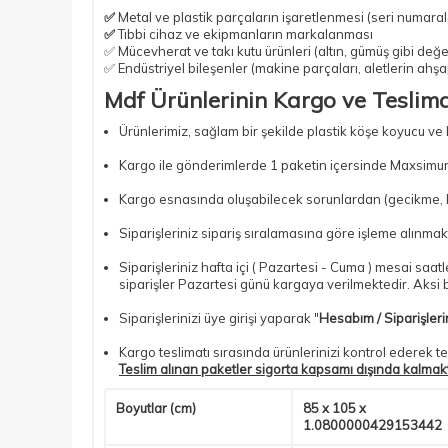
✅
Metal ve plastik parçaların işaretlenmesi (seri numarala
✅
Tıbbi cihaz ve ekipmanların markalanması
✅ Mücevherat ve takı kutu ürünleri (altın, gümüş gibi değer
✅ Endüstriyel bileşenler (makine parçaları, aletlerin ahş
Mdf Ürünlerinin Kargo ve Teslimat
Ürünlerimiz, sağlam bir şekilde plastik köşe koyucu ve
Kargo ile gönderimlerde 1 paketin içersinde Maxsimum
Kargo esnasında oluşabilecek sorunlardan (gecikme, kır
Siparişleriniz sipariş sıralamasına göre işleme alınmakt
Siparişleriniz hafta içi ( Pazartesi - Cuma ) mesai saa
siparişler Pazartesi günü kargaya verilmektedir. Aksi bi
Siparişlerinizi üye girişi yaparak "
Hesabım / Siparişler
Kargo teslimatı sırasında ürünlerinizi kontrol ederek te
Teslim alınan paketler sigorta kapsamı dışında kalmak
Boyutlar (cm)
85 x 105 x
1.0800000429153442