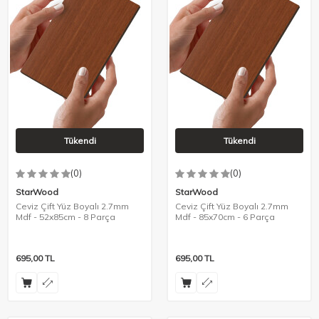
Tükendi
Tükendi
(0)
(0)
StarWood
StarWood
Ceviz Çift Yüz Boyalı 2.7mm
Ceviz Çift Yüz Boyalı 2.7mm
Mdf - 52x85cm - 8 Parça
Mdf - 85x70cm - 6 Parça
695,00
TL
695,00
TL