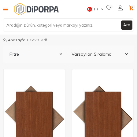
0
0
TR
Ara
Anasayfa
Ceviz Mdf
Filtre