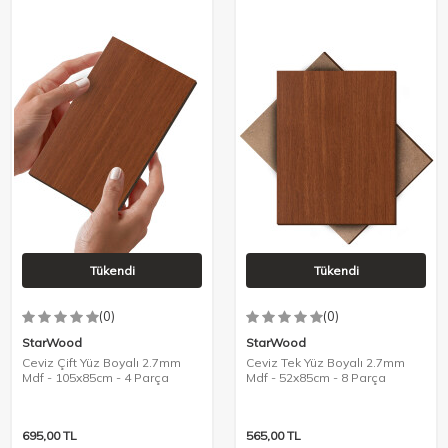
Tükendi
Tükendi
(0)
(0)
StarWood
StarWood
Ceviz Çift Yüz Boyalı 2.7mm
Ceviz Tek Yüz Boyalı 2.7mm
Mdf - 105x85cm - 4 Parça
Mdf - 52x85cm - 8 Parça
695,00
TL
565,00
TL