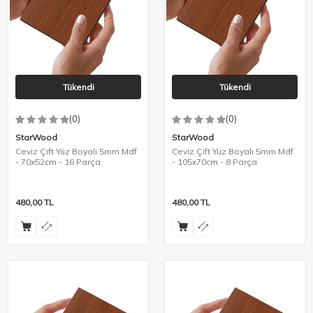
Tükendi
Tükendi
(0)
(0)
StarWood
StarWood
Ceviz Çift Yüz Boyalı 5mm Mdf
Ceviz Çift Yüz Boyalı 5mm Mdf
- 70x52cm - 16 Parça
- 105x70cm - 8 Parça
480,00
TL
480,00
TL