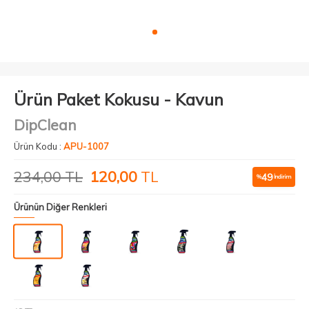
Ürün Paket Kokusu - Kavun
DipClean
Ürün Kodu :
APU-1007
234,00
TL
120,00
TL
49
%
İndirim
Ürünün Diğer Renkleri