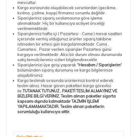
mevcuttur.
Kargo esnasında oluşabilecek sorunlardan (gecikme,
kırılma, çizilme, kayıp) firmamız sorumlu değildir.
Siparişleriniz sipariş sıralamasına göre işleme
alınmaktadır. Hiç bir kullanıcıya aciliyet önceliği
verilmemektedir.
Siparişleriniz hafta içi ( Pazartesi - Cuma ) mesai saatleri
içersinde vermiş olduğunuz ürünler sipariş takibine
istinaden bir ertesi gün kargolanmaktadır. Cuma ,
Cumartesi , Pazar verilen siparişler Pazartesi günü
kargaya verilmektedir. Aksi bir durum olması durumunda
satış temsilcilerimiz sizleri bilgilendirecektir.
Siparişlerinizi üye girişi yaparak "
Hesabım / Siparişlerim
"
bölümünden sipariş durumunu ve kargo bilgilerinize
ulaşabilirsiniz.
Kargo teslimatı sırasında ürünlerinizi kontrol ederek
teslim alınız. Hasar gören paketleri kargo görevlisi
ile
TUTANAK TUTUNUZ , PAKETİ TESLİM ALMAYINIZ VE
BİZLERE BİLGİ VERİNİZ. Teslim alınan paketler sigorta
kapsamı dışında kalmaktadır TAZMİN İŞLEMİ
YAPILAMAMAKTADIR. Teslim alınan paketlerin
sorumluluğu kullanıcıya aittir.