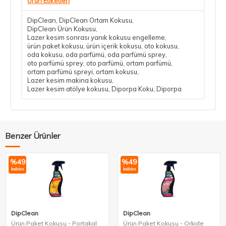
Ürün Etiketleri
DipClean
,
DipClean Ortam Kokusu
,
DipClean Ürün Kokusu
,
Lazer kesim sonrası yanık kokusu engelleme
,
ürün paket kokusu
,
ürün içerik kokusu
,
oto kokusu
,
oda kokusu
,
oda parfümü
,
oda parfümü sprey
,
oto parfümü sprey
,
oto parfümü
,
ortam parfümü
,
ortam parfümü spreyi
,
ortam kokusu
,
Lazer kesim makina kokusu
,
Lazer kesim atölye kokusu
,
Diporpa Koku
,
Diporpa
Benzer Ürünler
%
49
%
49
İndirim
İndirim
DipClean
DipClean
Ürün Paket Kokusu - Portakal
Ürün Paket Kokusu - Orkide