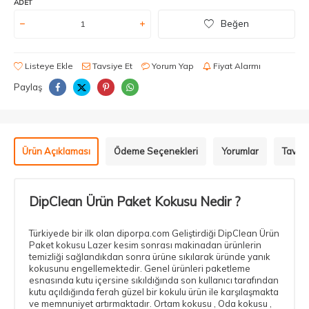
ADET
Beğen
Listeye Ekle
Tavsiye Et
Yorum Yap
Fiyat Alarmı
Paylaş
Ürün Açıklaması
Ödeme Seçenekleri
Yorumlar
Tavsiy
DipClean Ürün Paket Kokusu Nedir ?
Türkiyede bir ilk olan diporpa.com Geliştirdiği DipClean Ürün
Paket kokusu Lazer kesim sonrası makinadan ürünlerin
temizliği sağlandıkdan sonra ürüne sıkılarak üründe yanık
kokusunu engellemektedir. Genel ürünleri paketleme
esnasında kutu içersine sıkıldığında son kullanıcı tarafından
kutu açıldığında ferah güzel bir kokulu ürün ile karşılaşmakta
ve memnuniyet artırmaktadır. Ortam kokusu , Oda kokusu ,