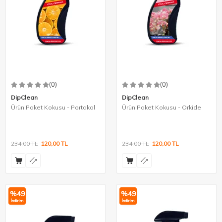
(0)
(0)
DipClean
DipClean
Ürün Paket Kokusu - Portakal
Ürün Paket Kokusu - Orkide
234,00
TL
120,00
TL
234,00
TL
120,00
TL
%
49
%
49
İndirim
İndirim