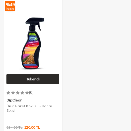
%
49
İndirim
Tükendi
(0)
DipClean
Ürün Paket Kokusu - Bahar
Etkisi
234,00
TL
120,00
TL