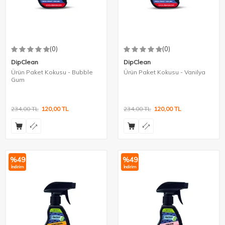
(0)
(0)
DipClean
DipClean
Ürün Paket Kokusu - Bubble
Ürün Paket Kokusu - Vanilya
Gum
234,00
TL
120,00
TL
234,00
TL
120,00
TL
%
49
%
49
İndirim
İndirim