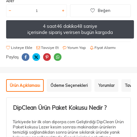
ADET
Beğen
4 saat
46 dakika
48 saniye
içerisinde sipariş verirsen bugün kargoda
Listeye Ekle
Tavsiye Et
Yorum Yap
Fiyat Alarmı
Paylaş
Ürün Açıklaması
Ödeme Seçenekleri
Yorumlar
Tavsiy
DipClean Ürün Paket Kokusu Nedir ?
Türkiyede bir ilk olan diporpa.com Geliştirdiği DipClean Ürün
Paket kokusu Lazer kesim sonrası makinadan ürünlerin
temizliği sağlandıkdan sonra ürüne sıkılarak üründe yanık