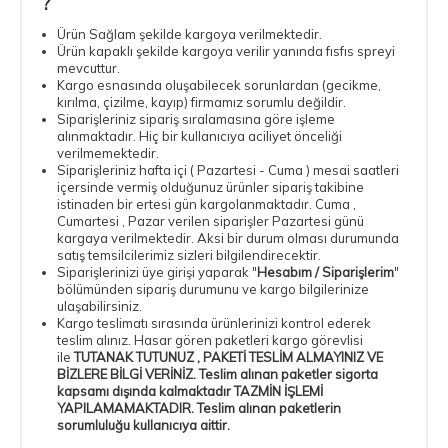
?
Ürün Sağlam şekilde kargoya verilmektedir.
Ürün kapaklı şekilde kargoya verilir yanında fısfıs spreyi
mevcuttur.
Kargo esnasında oluşabilecek sorunlardan (gecikme,
kırılma, çizilme, kayıp) firmamız sorumlu değildir.
Siparişleriniz sipariş sıralamasına göre işleme
alınmaktadır. Hiç bir kullanıcıya aciliyet önceliği
verilmemektedir.
Siparişleriniz hafta içi ( Pazartesi - Cuma ) mesai saatleri
içersinde vermiş olduğunuz ürünler sipariş takibine
istinaden bir ertesi gün kargolanmaktadır. Cuma ,
Cumartesi , Pazar verilen siparişler Pazartesi günü
kargaya verilmektedir. Aksi bir durum olması durumunda
satış temsilcilerimiz sizleri bilgilendirecektir.
Siparişlerinizi üye girişi yaparak "
Hesabım / Siparişlerim
"
bölümünden sipariş durumunu ve kargo bilgilerinize
ulaşabilirsiniz.
Kargo teslimatı sırasında ürünlerinizi kontrol ederek
teslim alınız. Hasar gören paketleri kargo görevlisi
ile
TUTANAK TUTUNUZ , PAKETİ TESLİM ALMAYINIZ VE
BİZLERE BİLGİ VERİNİZ. Teslim alınan paketler sigorta
kapsamı dışında kalmaktadır TAZMİN İŞLEMİ
YAPILAMAMAKTADIR. Teslim alınan paketlerin
sorumluluğu kullanıcıya aittir.