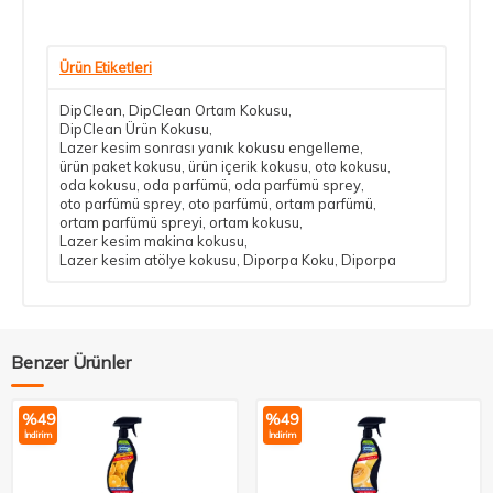
Ürün Etiketleri
DipClean
,
DipClean Ortam Kokusu
,
DipClean Ürün Kokusu
,
Lazer kesim sonrası yanık kokusu engelleme
,
ürün paket kokusu
,
ürün içerik kokusu
,
oto kokusu
,
oda kokusu
,
oda parfümü
,
oda parfümü sprey
,
oto parfümü sprey
,
oto parfümü
,
ortam parfümü
,
ortam parfümü spreyi
,
ortam kokusu
,
Lazer kesim makina kokusu
,
Lazer kesim atölye kokusu
,
Diporpa Koku
,
Diporpa
Benzer Ürünler
%
49
%
49
İndirim
İndirim