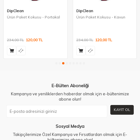
DipClean
DipClean
Ürün Paket Kokusu - Portakal
Ürün Paket Kokusu - Kavun
234,00
TL
120,00
TL
234,00
TL
120,00
TL
E-Bülten Aboneliği
Kampanya ve yeniliklerden haberdar olmak için e-bültenimize
abone olun!
KAYIT OL
Sosyal Medya
Takipçilerimize Özel Kampanya ve Fırsatlardan olmak için E-
bültenimize abone olun!