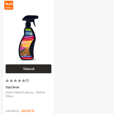
%
49
İndirim
Tükendi
(0)
DipClean
Ürün Paket Kokusu - Bahar
Etkisi
234,00
TL
120,00
TL