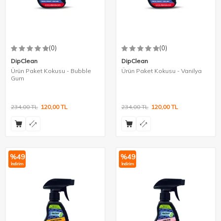
(0)
(0)
DipClean
DipClean
Ürün Paket Kokusu - Bubble
Ürün Paket Kokusu - Vanilya
Gum
234,00
TL
120,00
TL
234,00
TL
120,00
TL
%
49
%
49
İndirim
İndirim