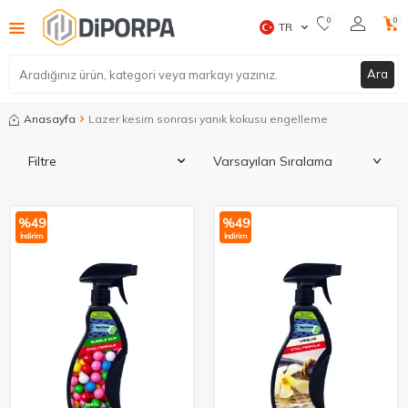
0
0
TR
Ara
Anasayfa
Lazer kesim sonrası yanık kokusu engelleme
Filtre
%
49
%
49
İndirim
İndirim