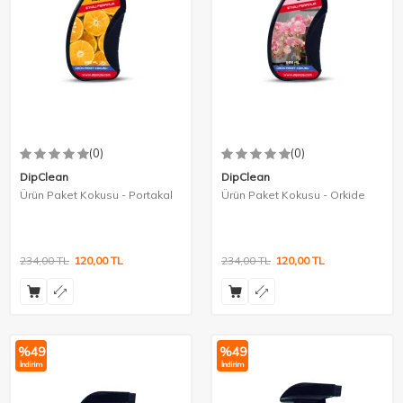
(0)
(0)
DipClean
DipClean
Ürün Paket Kokusu - Portakal
Ürün Paket Kokusu - Orkide
234,00
TL
120,00
TL
234,00
TL
120,00
TL
%
49
%
49
İndirim
İndirim