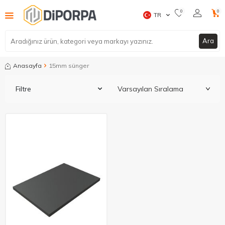
0
0
TR
Ara
Anasayfa
15mm sünger
Filtre