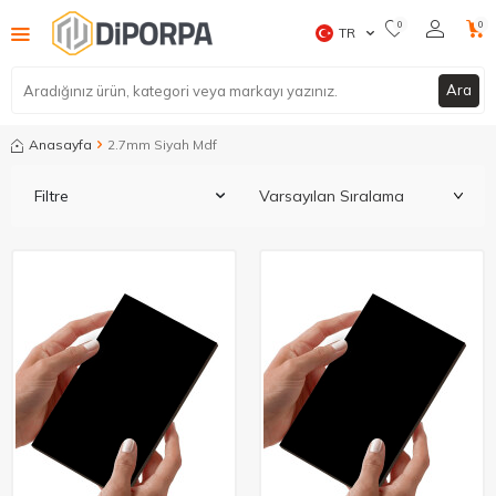
0
0
TR
Ara
Anasayfa
2.7mm Siyah Mdf
Filtre