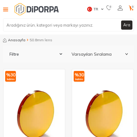
0
0
TR
Ara
Anasayfa
50.8mm lens
Filtre
%
30
%
30
İndirim
İndirim