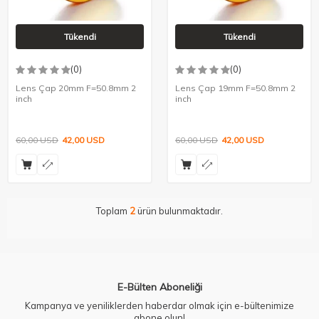
Tükendi
Tükendi
(0)
(0)
Lens Çap 20mm F=50.8mm 2
Lens Çap 19mm F=50.8mm 2
inch
inch
60,00
USD
42,00
USD
60,00
USD
42,00
USD
Toplam
2
ürün bulunmaktadır.
E-Bülten Aboneliği
Kampanya ve yeniliklerden haberdar olmak için e-bültenimize
abone olun!