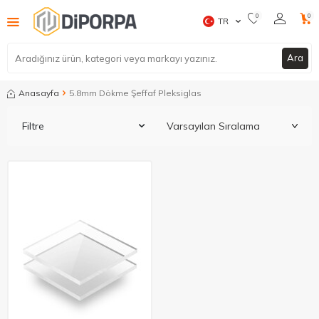
0
0
TR
Ara
Anasayfa
5.8mm Dökme Şeffaf Pleksiglas
Filtre