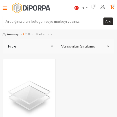
0
0
TR
Ara
Anasayfa
5.8mm Pleksiglas
Filtre