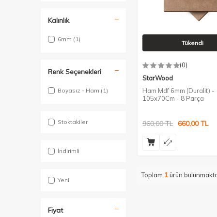
Kalınlık
6mm
(1)
Tükendi
(0)
Renk Seçenekleri
StarWood
Boyasız - Ham
(1)
Ham Mdf 6mm (Duralit) -
105x70Cm - 8 Parça
Stoktakiler
960,00
TL
660,00
TL
İndirimli
Toplam
1
ürün bulunmakta
Yeni
Fiyat