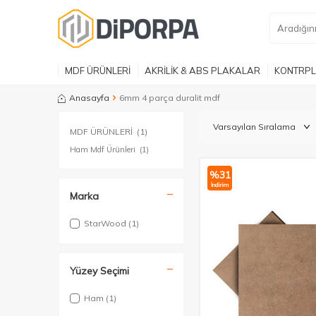
MDF ÜRÜNLERİ
AKRİLİK & ABS PLAKALAR
KONTRPL
Anasayfa
6mm 4 parça duralit mdf
MDF ÜRÜNLERİ
(1)
Ham Mdf Ürünleri
(1)
%
31
İndirim
Marka
StarWood
(1)
Yüzey Seçimi
Ham
(1)