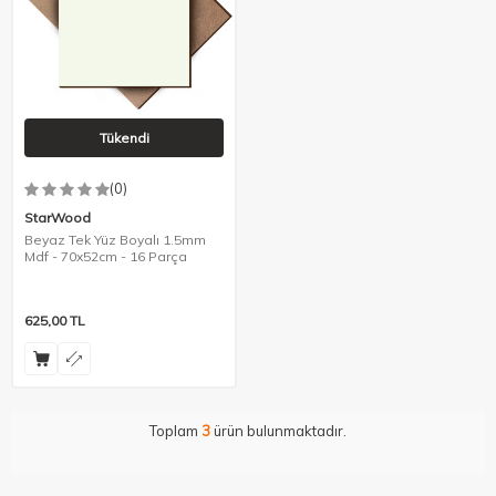
Tükendi
(0)
StarWood
Beyaz Tek Yüz Boyalı 1.5mm
Mdf - 70x52cm - 16 Parça
625,00
TL
Toplam
3
ürün bulunmaktadır.