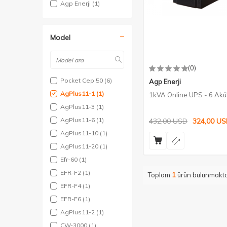
Agp Enerji
(1)
Model
(0)
Pocket Cep 50
(6)
Agp Enerji
AgPlus11-1
(1)
1kVA Online UPS - 6 Akü
AgPlus11-3
(1)
AgPlus11-6
(1)
432,00
USD
324,00
US
AgPlus11-10
(1)
AgPlus11-20
(1)
Efr-60
(1)
EFR-F2
(1)
Toplam
1
ürün bulunmakta
EFR-F4
(1)
EFR-F6
(1)
AgPlus11-2
(1)
CW-3000
(1)