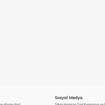
Sosyal Medya
ze abone olun!
Takipçilerimize Özel Kampanya ve F