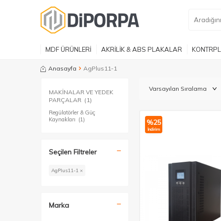
MDF ÜRÜNLERİ
AKRİLİK & ABS PLAKALAR
KONTRPL
Anasayfa
AgPlus11-1
MAKİNALAR VE YEDEK
PARÇALAR
(1)
Regülatörler & Güç
Kaynakları
(1)
%
25
İndirim
Seçilen Filtreler
AgPlus11-1 ×
Marka