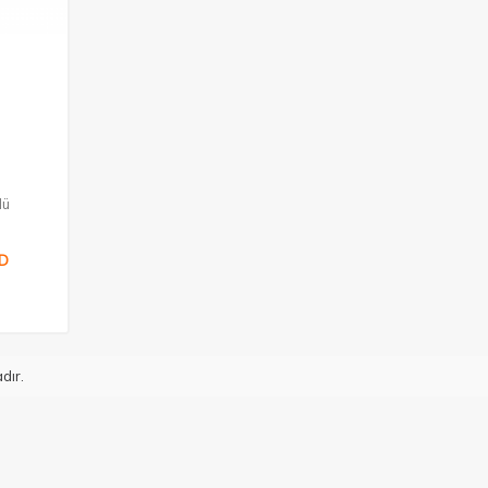
lü
D
dır.