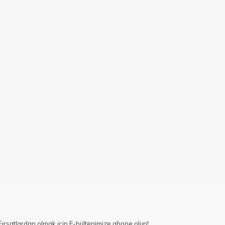
ırsatlardan olmak için E-bültenimize abone olun!