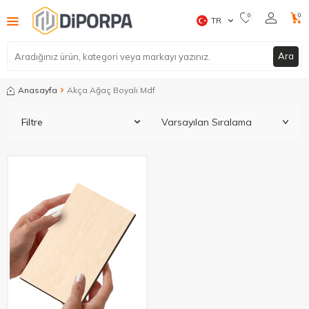
0
0
TR
Ara
Anasayfa
Akça Ağaç Boyalı Mdf
Filtre