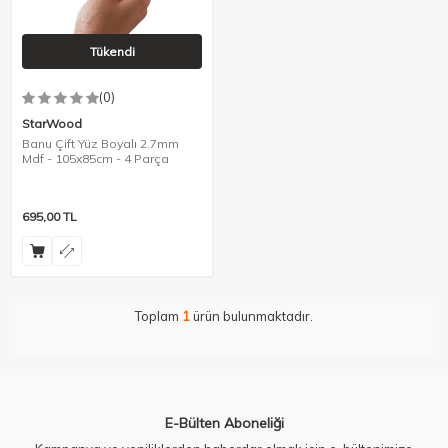
Tükendi
(0)
StarWood
Banu Çift Yüz Boyalı 2.7mm
Mdf - 105x85cm - 4 Parça
695,00
TL
Toplam
1
ürün bulunmaktadır.
E-Bülten Aboneliği