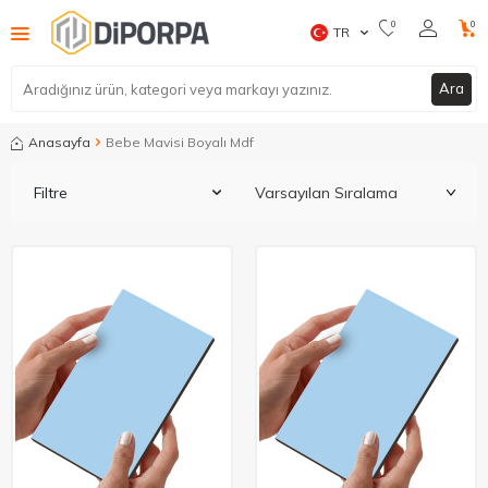
0
0
TR
Ara
Anasayfa
Bebe Mavisi Boyalı Mdf
Filtre