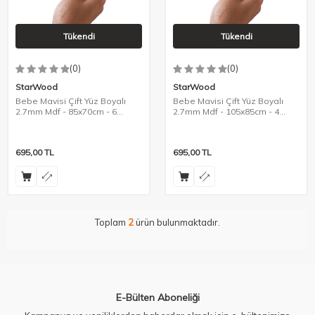
Tükendi
Tükendi
(0)
(0)
StarWood
StarWood
Bebe Mavisi Çift Yüz Boyalı
Bebe Mavisi Çift Yüz Boyalı
2.7mm Mdf - 85x70cm - 6
2.7mm Mdf - 105x85cm - 4
Parça
Parça
695,00
TL
695,00
TL
Toplam
2
ürün bulunmaktadır.
E-Bülten Aboneliği