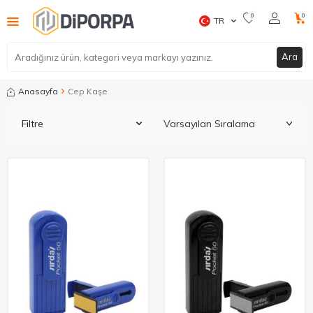
0
0
TR
Ara
Anasayfa
Cep Kaşe
Filtre