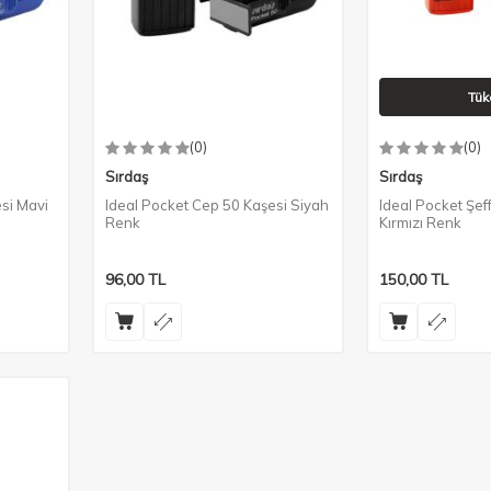
Tük
(0)
(0)
Sırdaş
Sırdaş
si Mavi
Ideal Pocket Cep 50 Kaşesi Siyah
Ideal Pocket Şef
Renk
Kırmızı Renk
96,00
TL
150,00
TL