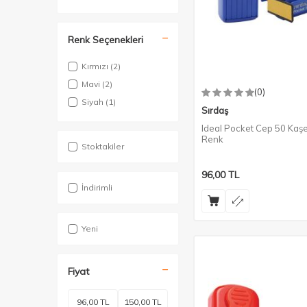
Renk Seçenekleri
Kırmızı
(2)
Mavi
(2)
(0)
Siyah
(1)
Sırdaş
Ideal Pocket Cep 50 Kaşe
Renk
Stoktakiler
96,00
TL
İndirimli
Yeni
Fiyat