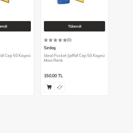
endi
Tükendi
(0)
Sırdaş
faf Cep 50 Kaşesi
Ideal Pocket Şeffaf Cep 50 Kaşesi
Mavi Renk
150,00
TL