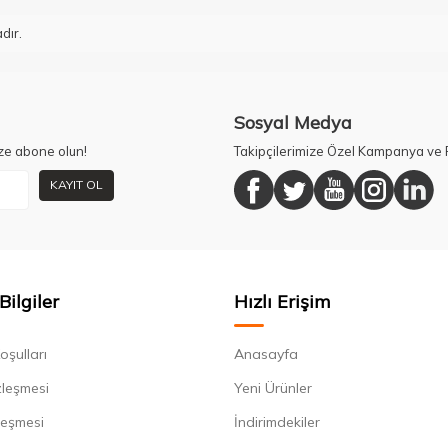
dır.
Sosyal Medya
ze abone olun!
Takipçilerimize Özel Kampanya ve F
KAYIT OL
Bilgiler
Hızlı Erişim
oşulları
Anasayfa
zleşmesi
Yeni Ürünler
leşmesi
İndirimdekiler