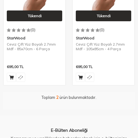
Tükendi
Tükendi
(0)
(0)
StarWood
StarWood
Ceviz Çift Yüz Boyalı 2.7mm
Ceviz Çift Yüz Boyalı 2.7mm
Mdf - 85x70cm - 6 Parça
Mdf - 105x85cm - 4 Parça
695,00
TL
695,00
TL
Toplam
2
ürün bulunmaktadır.
E-Bülten Aboneliği