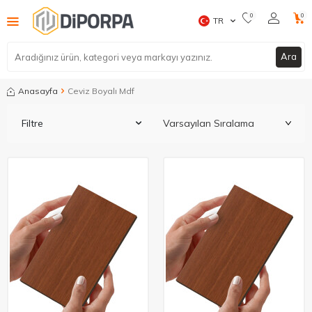
0
0
TR
Ara
Anasayfa
Ceviz Boyalı Mdf
Filtre