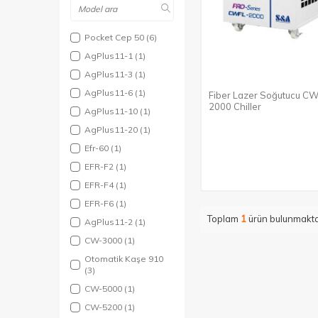
Pocket Cep 50
(6)
AgPlus11-1
(1)
AgPlus11-3
(1)
AgPlus11-6
(1)
Fiber Lazer Soğutucu C
2000 Chiller
AgPlus11-10
(1)
AgPlus11-20
(1)
Efr-60
(1)
EFR-F2
(1)
EFR-F4
(1)
EFR-F6
(1)
Toplam
1
ürün bulunmakta
AgPlus11-2
(1)
CW-3000
(1)
Otomatik Kaşe 910
(3)
CW-5000
(1)
CW-5200
(1)