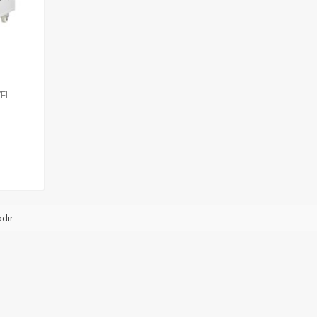
WFL-
dır.