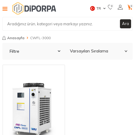
0
0
TR
Ara
Anasayfa
CWFL-3000
Filtre