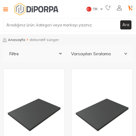
0
0
TR
Ara
Anasayfa
dekoratif sünger
Filtre