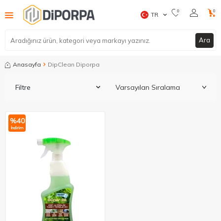
0
0
TR
Ara
Anasayfa
DipClean Diporpa
Filtre
%
40
İndirim