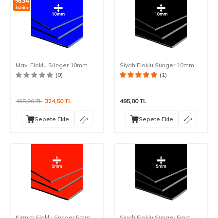
%
34
İndirim
Mavi Floklu Sünger 10mm
Siyah Floklu Sünger 10mm
(0)
(1)
495,00
TL
324,50
TL
495,00
TL
Sepete Ekle
Sepete Ekle
Kırmızı Floklu Sünger 5mm
Siyah Floklu Sünger 5mm