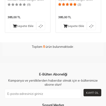
(0)
(2)
385,00
TL
385,00
TL
Sepete Ekle
Sepete Ekle
Toplam
8
ürün bulunmaktadır.
E-Bülten Aboneliği
Kampanya ve yeniliklerden haberdar olmak için e-bültenimize
abone olun!
KAYIT OL
Sosyal Medya