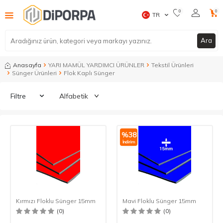
0
0
TR
Ara
Anasayfa
YARI MAMÜL YARDIMCI ÜRÜNLER
Tekstil Ürünleri
Sünger Ürünleri
Flok Kaplı Sünger
Filtre
%
38
İndirim
Kırmızı Floklu Sünger 15mm
Mavi Floklu Sünger 15mm
(0)
(0)