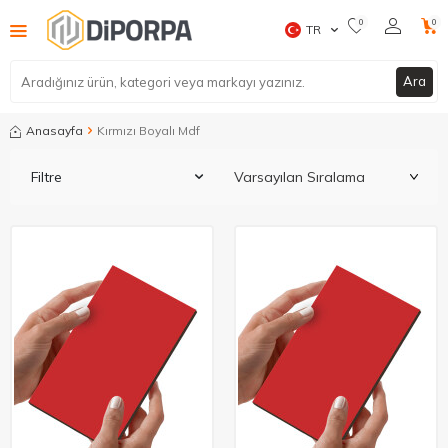
0
0
TR
Ara
Anasayfa
Kırmızı Boyalı Mdf
Filtre