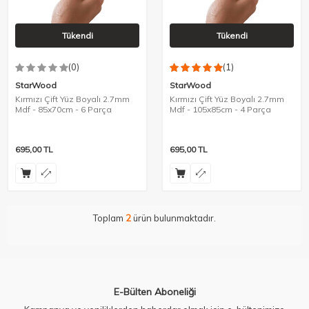
Tükendi
Tükendi
(0)
(1)
StarWood
StarWood
Kırmızı Çift Yüz Boyalı 2.7mm
Kırmızı Çift Yüz Boyalı 2.7mm
Mdf - 85x70cm - 6 Parça
Mdf - 105x85cm - 4 Parça
695,00
TL
695,00
TL
Toplam
2
ürün bulunmaktadır.
E-Bülten Aboneliği