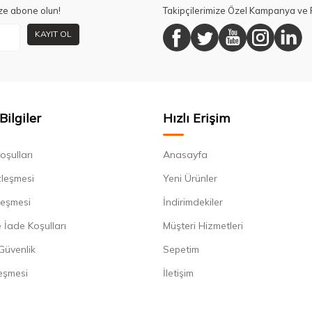
ze abone olun!
Takipçilerimize Özel Kampanya ve F
KAYIT OL
Bilgiler
Hızlı Erişim
oşulları
Anasayfa
zleşmesi
Yeni Ürünler
leşmesi
İndirimdekiler
 İade Koşulları
Müşteri Hizmetleri
 Güvenlik
Sepetim
eşmesi
İletişim