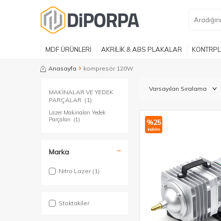
MDF ÜRÜNLERİ
AKRİLİK & ABS PLAKALAR
KONTRPL
Anasayfa
kompresör 120W
MAKİNALAR VE YEDEK
PARÇALAR
(1)
Lazer Makinaları Yedek
Parçaları
(1)
%
25
İndirim
Marka
Nitro Lazer
(1)
Stoktakiler