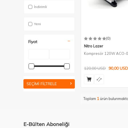
İndirimli
Yeni
(0)
Fiyat
Nitro Lazer
Kompresör 120W ACO-
120,00
USD
90,00
USD
SEÇIMI FILTRELE
Toplam
1
ürün bulunmakta
E-Bülten Aboneliği