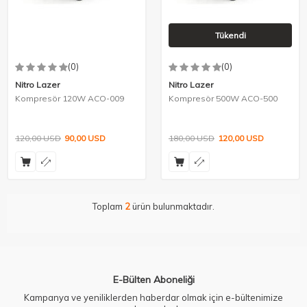
Tükendi
(0)
(0)
Nitro Lazer
Nitro Lazer
Kompresör 120W ACO-009
Kompresör 500W ACO-500
120,00
USD
90,00
USD
180,00
USD
120,00
USD
Toplam
2
ürün bulunmaktadır.
E-Bülten Aboneliği
Kampanya ve yeniliklerden haberdar olmak için e-bültenimize