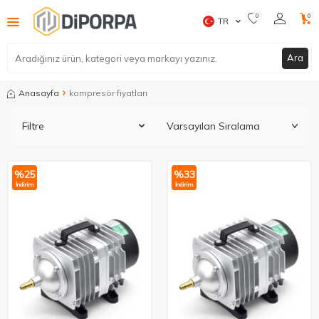
0
0
TR
Ara
Anasayfa
kompresör fiyatları
Filtre
%
25
%
33
İndirim
İndirim